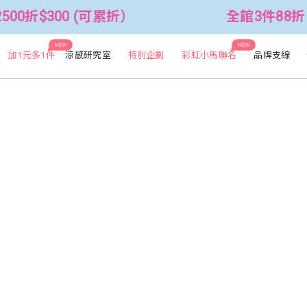
00折$300 (可累折）
全館3件88折！
NEW
NEW
加1元多1件
涼感研究室
特別企劃
彩虹小馬聯名
品牌支線