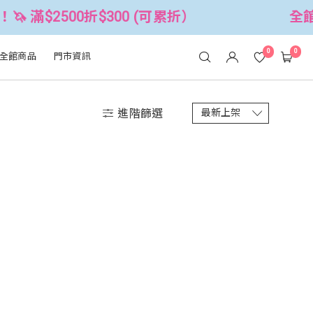
 滿$2500折$300 (可累折）
全館3
0
0
全館商品
門市資訊
進階篩選