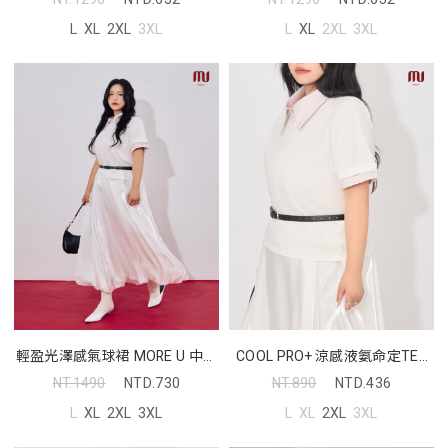
L
XL
2XL
3XL
L
XL
2XL
3XL
輕盈光澤感氣球裙 MORE U 中大
COOL PRO+ 涼感液氨命定TEE
尺碼裙子
MORE U 中大尺碼上衣
NT.1490
NTD.730
NT.890
NTD.436
L
XL
2XL
3XL
L
XL
2XL
3XL