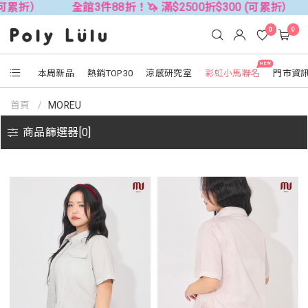
折）
全館3件88折！🦄 滿$2500折$300 (可累折）
全
0
0
NEW
本周新品
熱銷TOP30
涼感研究室
彩虹小馬聯名
門市資
首頁
MOREU
商品篩選器[
0
]