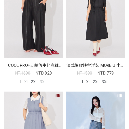
COOL PRO+天絲仿牛仔寬褲
法式後腰鏤空洋裝 MORE U 中大
MORE U 中大尺碼褲子
尺碼洋裝
NT.1690
NTD.828
NT.1590
NTD.779
L
XL
2XL
3XL
L
XL
2XL
3XL