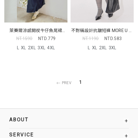
萊賽爾涼感開衩牛仔魚尾裙
不對稱設計抗皺短褲 MORE U 中
MORE U 中大尺碼裙子
大尺碼褲子
NT.1590
NTD.779
NT.1190
NTD.583
L
XL
2XL
3XL
4XL
L
XL
2XL
3XL
1
PREV
ABOUT
+
SERVICE
+