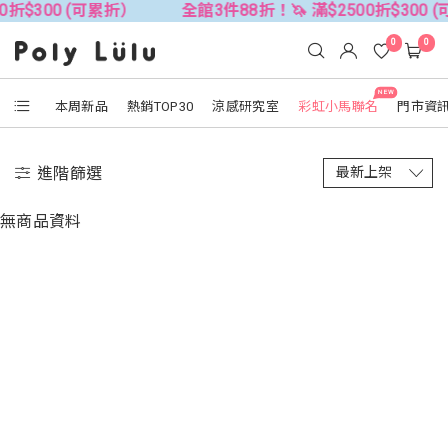
0折$300 (可累折）
全館3件88折！🦄 滿$2500折$300 
0
0
NEW
本周新品
熱銷TOP30
涼感研究室
彩虹小馬聯名
門市資
進階篩選
無商品資料