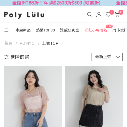
件88折！🦄 滿$2500折$300 (可累折）
全館3件88折！🦄
0
0
NEW
本周新品
熱銷TOP30
涼感研究室
彩虹小馬聯名
門市資
首頁
PO’NYO
上衣TOP
進階篩選