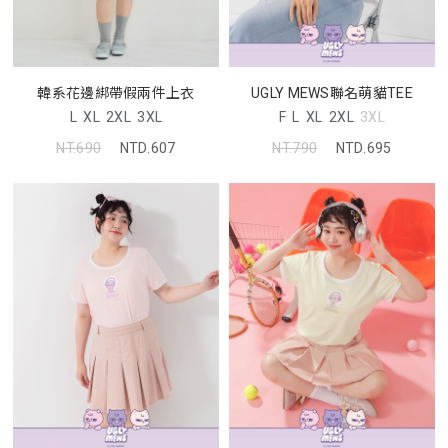
韓系花邊綁帶假兩件上衣
UGLY MEWS聯名萌貓TEE
L
XL
2XL
3XL
F
L
XL
2XL
3XL
NT.690
NTD.607
NT.790
NTD.695