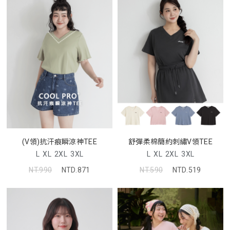
(V領)抗汗痕瞬涼神TEE
舒彈柔棉簡約刺繡V領TEE
L
XL
2XL
3XL
L
XL
2XL
3XL
NT.990
NTD.871
NT.590
NTD.519