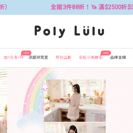
 滿$2500折$300 (可累折）
全館3件
NEW
NEW
加1元多1件
涼感研究室
特別企劃
彩虹小馬聯名
品牌支線