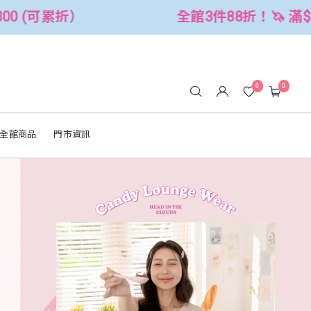
88折！🦄 滿$2500折$300 (可累折）
0
0
全館商品
門市資訊