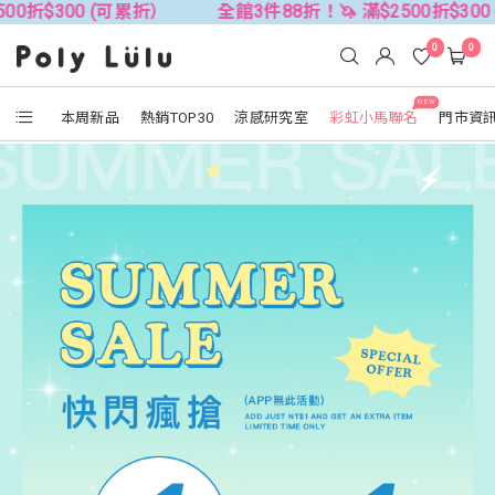
0 (可累折）
全館3件88折！🦄 滿$2500折$300 (可累折）
0
0
NEW
本周新品
熱銷TOP30
涼感研究室
彩虹小馬聯名
門市資