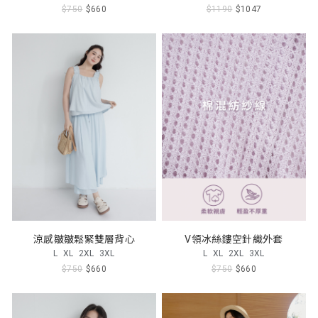
$750
$660
$1190
$1047
涼感皺皺鬆緊雙層背心
V領冰絲鏤空針織外套
L
XL
2XL
3XL
L
XL
2XL
3XL
$750
$660
$750
$660