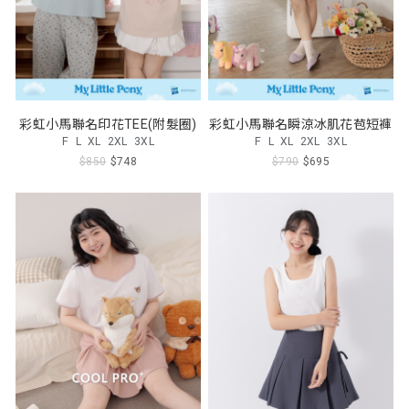
彩虹小馬聯名印花TEE(附髮圈)
彩虹小馬聯名瞬涼冰肌花苞短褲
F
L
XL
2XL
3XL
F
L
XL
2XL
3XL
$850
$748
$790
$695