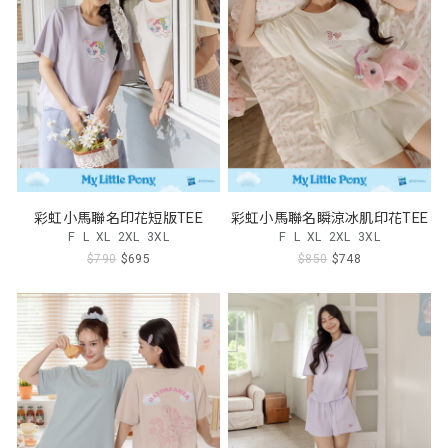
彩虹小馬聯名印花短版TEE
彩虹小馬聯名瞬涼冰肌印花TEE
F
L
XL
2XL
3XL
F
L
XL
2XL
3XL
$790
$695
$850
$748