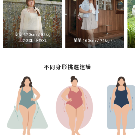
空空 170cm / 82kg
上身2XL 下身XL
蘭蘭 160cm / 71kg / L
不同身形挑選建議