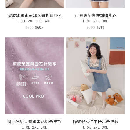
瞬涼冰肌索羅娜泰迪刺繡TEE
百搭方領蝴蝶刺繡背心
L
XL
2XL
3XL
4XL
L
XL
2XL
3XL
$690
$607
$590
$519
瞬涼冰肌萊賽爾蕾絲綁帶罩衫
條紋假兩件牛仔吊帶洋裝
L
XL
2XL
3XL
L
XL
2XL
3XL