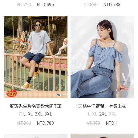
NT.790
NTD.695
NT.890
NTD.783
蛋頭先生聯名寬鬆大圖TEE
天絲牛仔荷葉一字領上衣
F
L
XL
2XL
3XL
L
XL
2XL
3XL
NT.890
NTD.783
NT.950
NTD.1