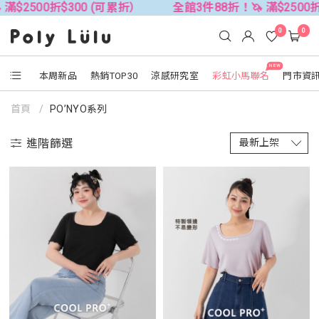
$300 (可累折）
全館3件88折！🦄 滿$2500折$300 (可
0
0
NEW
本周新品
熱銷TOP30
涼感研究室
彩虹小馬聯名
門市資
首頁
PO’NYO系列
進階篩選