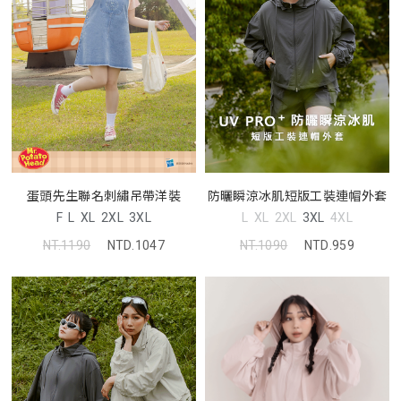
蛋頭先生聯名刺繡吊帶洋裝
防曬瞬涼冰肌短版工裝連帽外套
F
L
XL
2XL
3XL
L
XL
2XL
3XL
4XL
NT.1190
NTD.1047
NT.1090
NTD.959