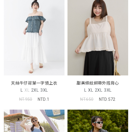
天絲牛仔荷葉一字領上衣
甜美條紋綁帶外搭背心
L
XL
2XL
3XL
L
XL
2XL
3XL
NT.950
NTD.1
NT.650
NTD.572