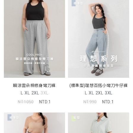
瞬涼雲朵棉修身彎刀褲
(標準型)理想百搭小彎刀牛仔褲
L
XL
2XL
3XL
L
XL
2XL
3XL
NT.1050
NTD.1
NT.990
NTD.1