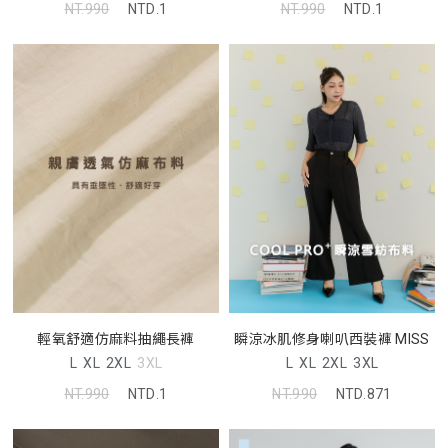
NT.990
NTD.1
NT.990
NTD.1
輕氧舒適仿麻料抽繩長褲
瞬涼冰肌修身喇叭西裝褲 MISS
L
XL
2XL
3XL
L
XL
2XL
3XL
NT.990
NTD.1
NT.990
NTD.871