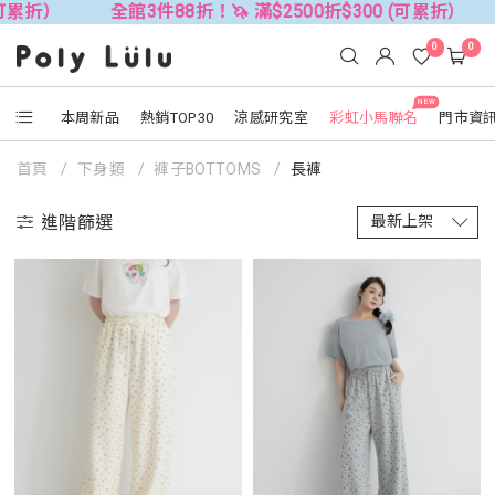
全館3件88折！🦄 滿$2500折$300 (可累折）
全館3件8
0
0
NEW
本周新品
熱銷TOP30
涼感研究室
彩虹小馬聯名
門市資
首頁
下身類
褲子BOTTOMS
長褲
進階篩選