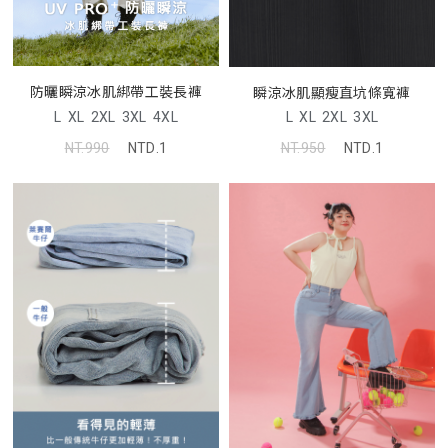
防曬瞬涼冰肌綁帶工裝長褲
瞬涼冰肌顯瘦直坑條寬褲
L
XL
2XL
3XL
4XL
L
XL
2XL
3XL
NT.990
NTD.1
NT.950
NTD.1