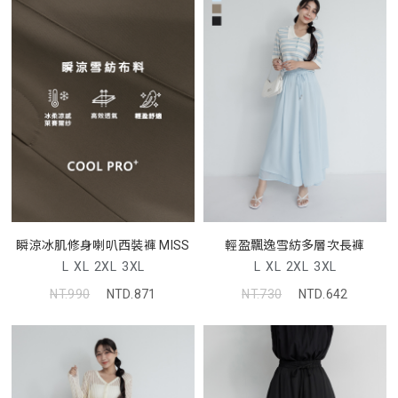
瞬涼冰肌修身喇叭西裝褲 MISS
輕盈飄逸雪紡多層次長褲
L
XL
2XL
3XL
L
XL
2XL
3XL
NT.990
NTD.871
NT.730
NTD.642