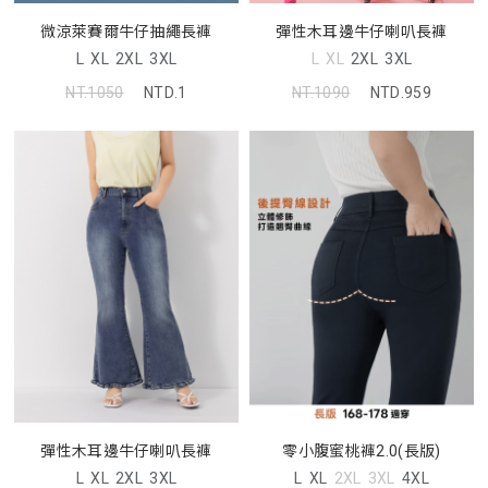
微涼萊賽爾牛仔抽繩長褲
彈性木耳邊牛仔喇叭長褲
L
XL
2XL
3XL
L
XL
2XL
3XL
NT.1050
NTD.1
NT.1090
NTD.959
彈性木耳邊牛仔喇叭長褲
零小腹蜜桃褲2.0(長版)
L
XL
2XL
3XL
L
XL
2XL
3XL
4XL