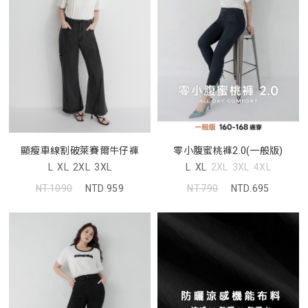
顯瘦車線割破萊賽爾牛仔褲
零小腹蜜桃褲2.0(一般版)
L
XL
2XL
3XL
L
XL
2XL
3XL
4XL
NT.1090
NTD.959
NT.790
NTD.695