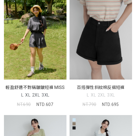
輕盈舒適不對稱皺皺短褲 MISS
百搭彈性斜紋棉反褶短褲
L
XL
2XL
3XL
L
XL
2XL
3XL
NT.690
NTD.607
NT.790
NTD.695