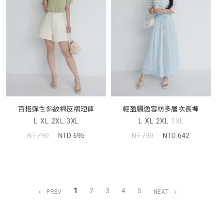
百搭彈性斜紋棉反褶短褲
輕盈飄逸雪紡多層次長褲
L
XL
2XL
3XL
L
XL
2XL
3XL
NT.790
NTD.695
NT.730
NTD.642
1
2
3
4
5
PREV
NEXT