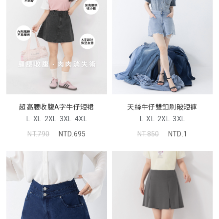
超高腰收腹A字牛仔短裙
天絲牛仔雙釦刷破短褲
L
XL
2XL
3XL
4XL
L
XL
2XL
3XL
NT.790
NTD.695
NT.850
NTD.1