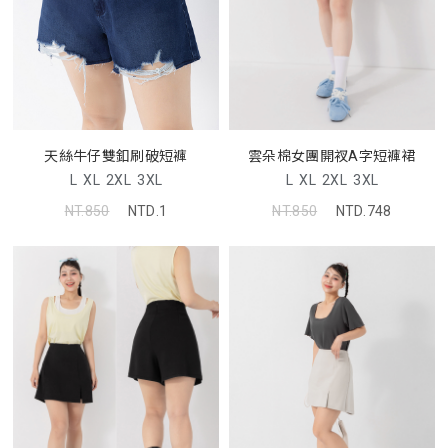
天絲牛仔雙釦刷破短褲
雲朵棉女團開衩A字短褲裙
L
XL
2XL
3XL
L
XL
2XL
3XL
NT.850
NTD.1
NT.850
NTD.748