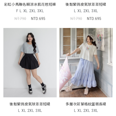
彩虹小馬聯名瞬涼冰肌花苞短褲
後鬆緊俏皮氣球澎澎短裙
F
L
XL
2XL
3XL
L
XL
2XL
3XL
NT.790
NTD.695
NT.790
NTD.695
後鬆緊俏皮氣球澎澎短裙
多層次荷葉格紋蛋糕長裙
L
XL
2XL
3XL
L
XL
2XL
3XL