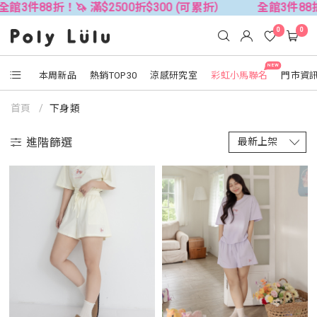
！🦄 滿$2500折$300 (可累折）
全館3件88折！🦄 滿$2
0
0
NEW
本周新品
熱銷TOP30
涼感研究室
彩虹小馬聯名
門市資
首頁
下身類
進階篩選