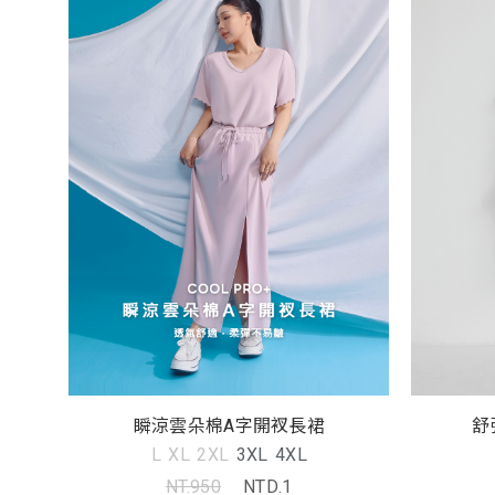
瞬涼雲朵棉A字開衩長裙
舒
L
XL
2XL
3XL
4XL
NT.950
NTD.1