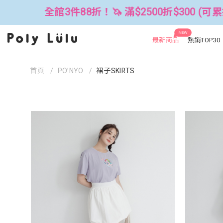
🦄 滿$2500折$300 (可累折）
全館
NEW
最新商品
熱銷TOP30
首頁
PO’NYO
裙子SKIRTS