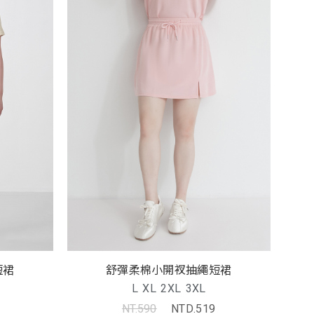
短裙
舒彈柔棉小開衩抽繩短裙
L
XL
2XL
3XL
NT.590
NTD.519