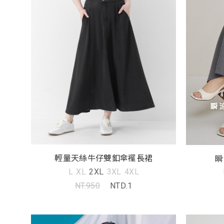
輕量天絲牛仔雙釦傘襬長裙
瞬
L
XL
2XL
3XL
4XL
NT.950
NTD.1