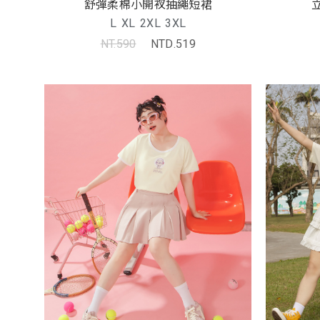
舒彈柔棉小開衩抽繩短裙
L
XL
2XL
3XL
NT.590
NTD.519