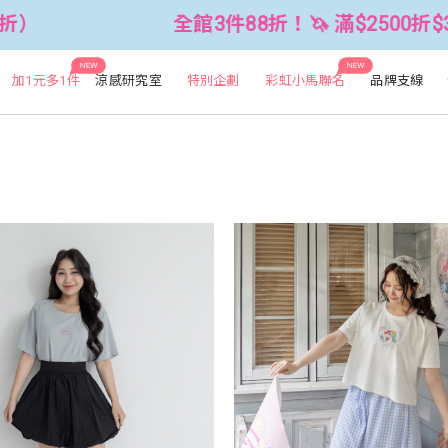
3件88折！🦄 滿$2500折$300 (可累折）
NEW
NEW
加1元多1件
涼感研究室
特別企劃
彩虹小馬聯名
品牌支線