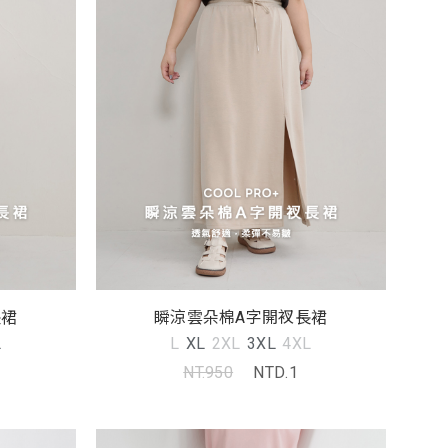
長裙
瞬涼雲朵棉A字開衩長裙
L
L
XL
2XL
3XL
4XL
NT.950
NTD.1