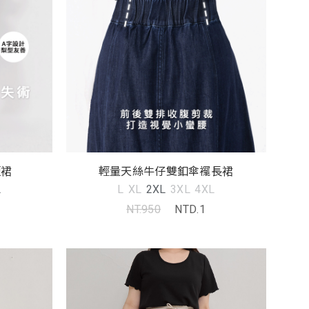
短裙
輕量天絲牛仔雙釦傘襬長裙
L
L
XL
2XL
3XL
4XL
NT.950
NTD.1