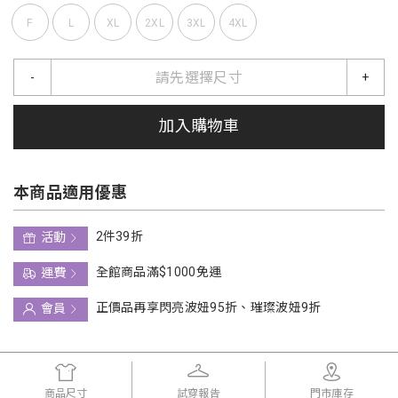
F
L
XL
2XL
3XL
4XL
請先選擇尺寸
-
+
加入購物車
本商品適用優惠
2件39折
活動
全館商品滿$1000免運
運費
正價品再享閃亮波妞95折、璀璨波妞9折
會員
商品尺寸
試穿報告
門市庫存