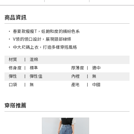
商品資訊
•
春夏款瘦瘦T，低飽和度的繽紛色系
•
V領的領口設計，展現頸部線條
•
中大尺碼上衣，打造多樣穿搭風格
材質
混棉
修身度
標準
厚薄度
適中
彈性
彈性佳
內裡
無
口袋
無
產地
中國
穿搭推薦