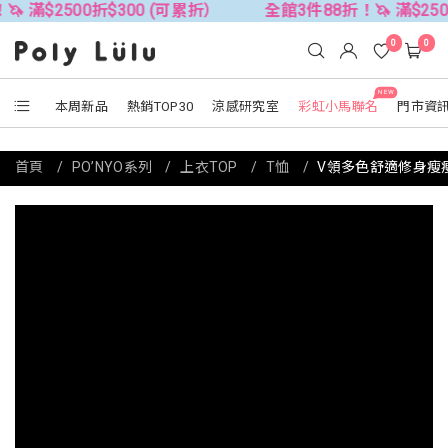
500折$300 (可累折）
全館3件88折！🦄 滿$2500折$300
0
0
NEW
本周新品
熱銷TOP30
涼感研究室
彩虹小馬聯名
門市資
首頁
PO’NYO系列
上衣TOP
T恤
V領多色舒適修身瘦瘦