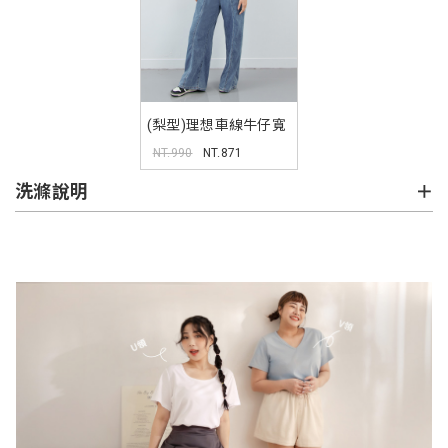
(梨型)理想車線牛仔寬
褲
NT.990
NT.871
洗滌說明