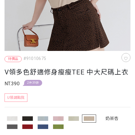
#91010675
特價品
V領多色舒適修身瘦瘦TEE 中大尺碼上衣
NT.390
2件39折
U領請點我
奶茶杏