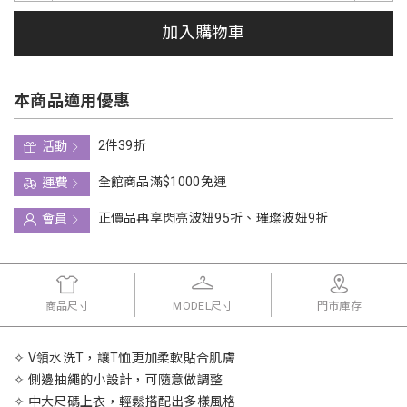
加入購物車
本商品適用優惠
2件39折
活動
全館商品滿$1000免運
運費
正價品再享閃亮波妞95折、璀璨波妞9折
會員
商品尺寸
MODEL尺寸
門市庫存
✧ V領水洗T，讓T恤更加柔軟貼合肌膚
✧ 側邊抽繩的小設計，可隨意做調整
✧ 中大尺碼上衣，輕鬆搭配出多樣風格