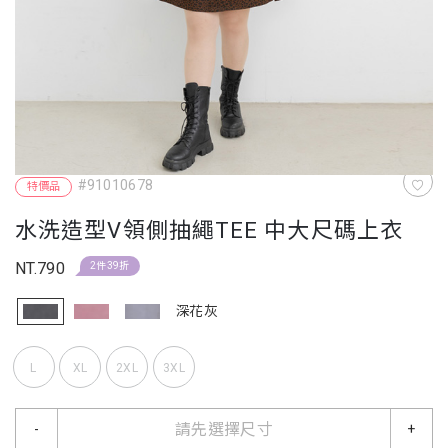
#91010678
特價品
水洗造型V領側抽繩TEE 中大尺碼上衣
NT.790
2件39折
深花灰
L
XL
2XL
3XL
請先選擇尺寸
-
+