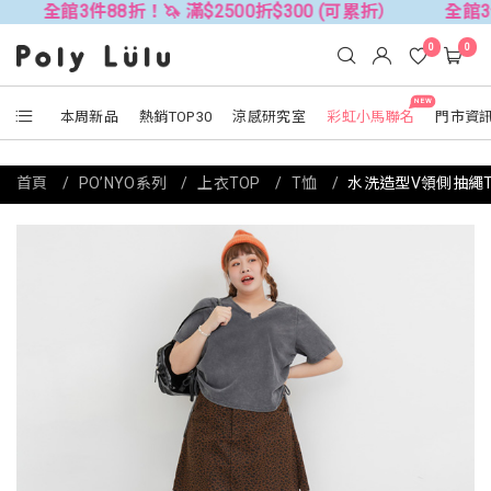
館3件88折！🦄 滿$2500折$300 (可累折）
全館3件88折！
0
0
NEW
本周新品
熱銷TOP30
涼感研究室
彩虹小馬聯名
門市資
首頁
PO’NYO系列
上衣TOP
T恤
水洗造型V領側抽繩T