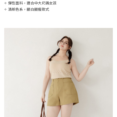
✧ 彈性面料，適合中大尺碼女孩
✧ 清新色系，顯白顯瘦款式