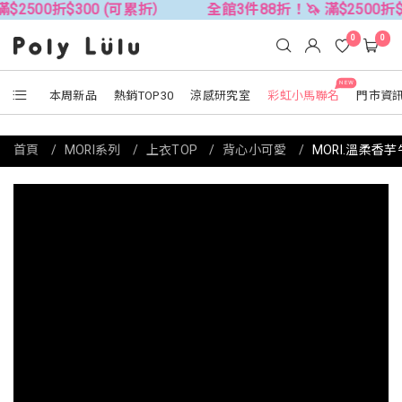
折$300 (可累折）
全館3件88折！🦄 滿$2500折$300 (
0
0
NEW
本周新品
熱銷TOP30
涼感研究室
彩虹小馬聯名
門市資
首頁
MORI系列
上衣TOP
背心小可愛
MORI.溫柔