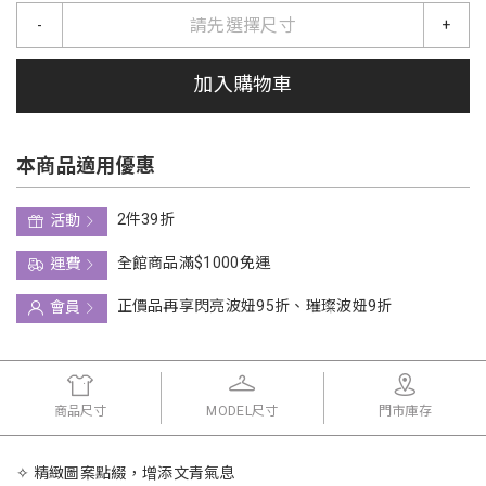
請先選擇尺寸
-
+
加入購物車
本商品適用優惠
2件39折
活動
全館商品滿$1000免運
運費
正價品再享閃亮波妞95折、璀璨波妞9折
會員
商品尺寸
MODEL尺寸
門市庫存
✧ 精緻圖案點綴，增添文青氣息