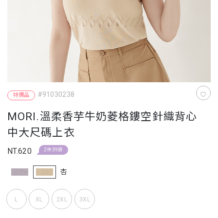
#91030238
特價品
MORI.溫柔香芋牛奶菱格鏤空針織背心
中大尺碼上衣
NT.620
2件39折
杏
L
XL
2XL
3XL