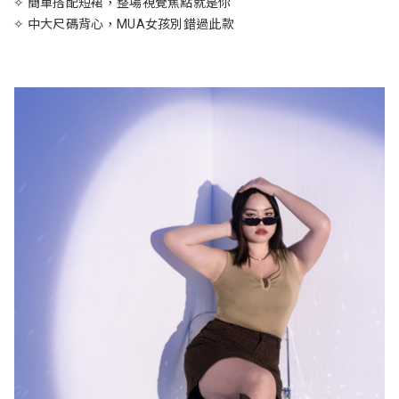
✧ 簡單搭配短裙，整場視覺焦點就是你
✧ 中大尺碼背心，MUA女孩別錯過此款