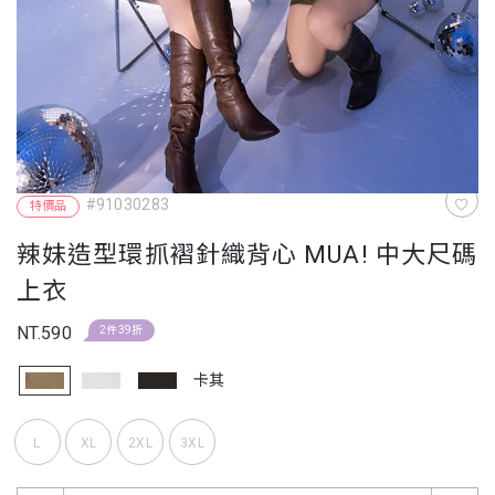
#91030283
特價品
辣妹造型環抓褶針織背心 MUA! 中大尺碼
上衣
NT.590
2件39折
卡其
L
XL
2XL
3XL