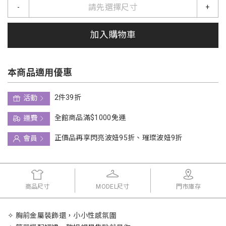
請先選擇尺寸
-
+
加入購物車
本商品適用優惠
2件39折
活動
全館商品滿$1000免運
運費
正價品再享閃亮波妞95折、璀璨波妞9折
會員
商品尺寸
MODEL尺寸
門市庫存
✧ 胸前金屬裝飾還，小小性感氛圍