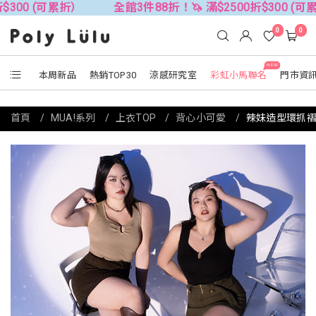
累折）
全館3件88折！🦄 滿$2500折$300 (可累折）
0
0
NEW
本周新品
熱銷TOP30
涼感研究室
彩虹小馬聯名
門市資
首頁
MUA!系列
上衣TOP
背心小可愛
辣妹造型環抓褶