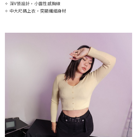
✧ 深V領設計，小露性感胸線
✧ 中大尺碼上衣，突顯纖細身材