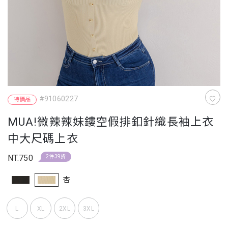
#91060227
特價品
MUA!微辣辣妹鏤空假排釦針織長袖上衣
中大尺碼上衣
NT.750
2件39折
杏
L
XL
2XL
3XL