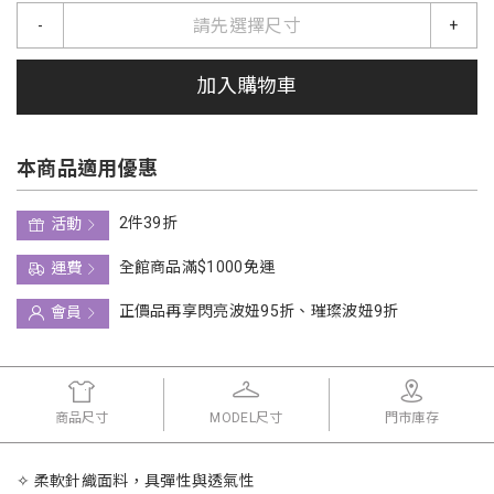
請先選擇尺寸
-
+
加入購物車
本商品適用優惠
2件39折
活動
全館商品滿$1000免運
運費
正價品再享閃亮波妞95折、璀璨波妞9折
會員
商品尺寸
MODEL尺寸
門市庫存
✧ 柔軟針織面料，具彈性與透氣性