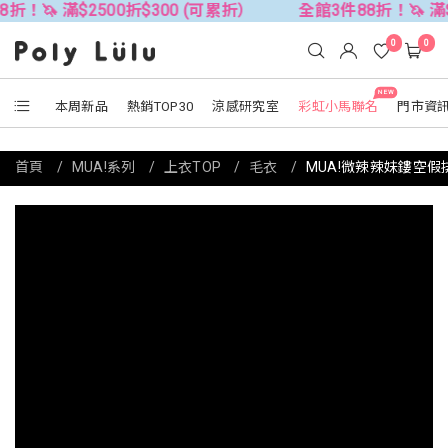
$2500折$300 (可累折）
全館3件88折！🦄 滿$2500折$
0
0
NEW
本周新品
熱銷TOP30
涼感研究室
彩虹小馬聯名
門市資
首頁
MUA!系列
上衣TOP
毛衣
MUA!微辣辣妹鏤空