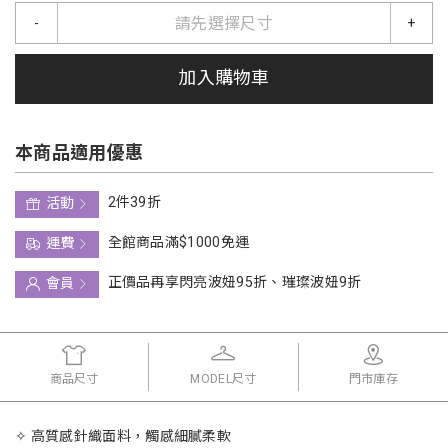
請先選擇尺寸
-
+
加入購物車
本商品適用優惠
2件39折
活動
全館商品滿$1000免運
運費
正價品再享閃亮波妞95折、璀璨波妞9折
會員
商品尺寸
MODEL尺寸
門市庫存
✧ 高質感針織面料，觸感細膩柔軟