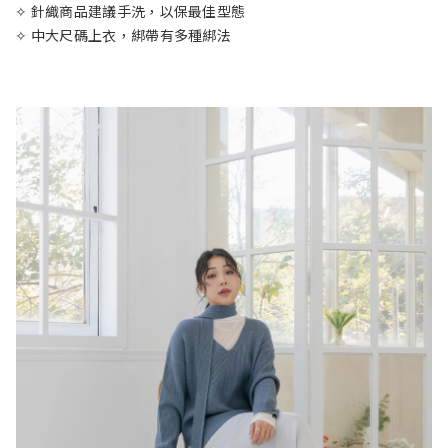
✧ 針織商品建議手洗，以保最佳型態
✧ 中大尺碼上衣，綁帶有多種綁法