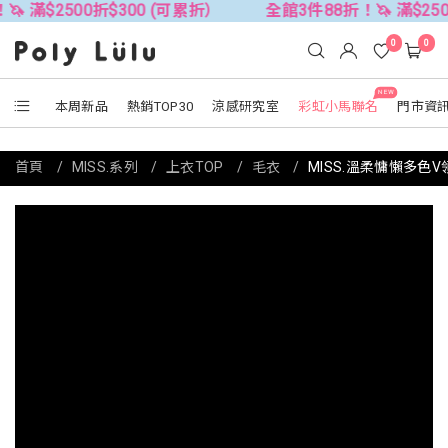
00折$300 (可累折）
全館3件88折！🦄 滿$2500折$300
0
0
NEW
本周新品
熱銷TOP30
涼感研究室
彩虹小馬聯名
門市資
首頁
MISS.系列
上衣TOP
毛衣
MISS.溫柔慵懶多色