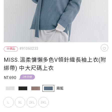
#91060233
特價品
MISS.溫柔慵懶多色V領針織長袖上衣(附
綁帶) 中大尺碼上衣
NT.690
2件39折
霧藍
L
XL
2XL
3XL