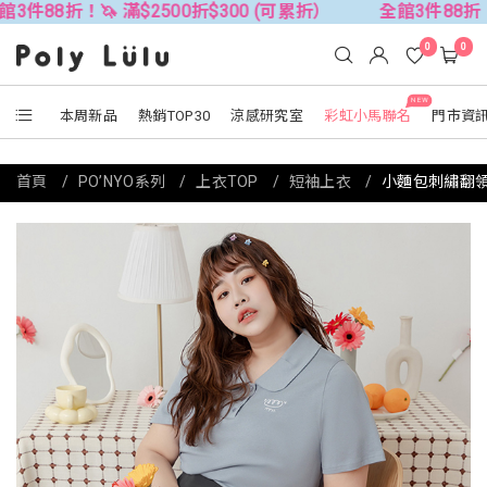
折！🦄 滿$2500折$300 (可累折）
全館3件88折！🦄 滿$
0
0
NEW
本周新品
熱銷TOP30
涼感研究室
彩虹小馬聯名
門市資
首頁
PO’NYO系列
上衣TOP
短袖上衣
小麵包刺繡翻領