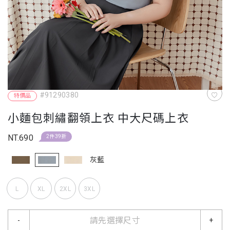
#91290380
特價品
小麵包刺繡翻領上衣 中大尺碼上衣
NT.690
2件39折
灰藍
L
XL
2XL
3XL
請先選擇尺寸
-
+