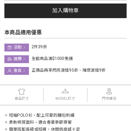
加入購物車
本商品適用優惠
2件39折
活動
全館商品滿$1000免運
運費
正價品再享閃亮波妞95折、璀璨波妞9折
會員
商品尺寸
MODEL尺寸
門市庫存
✧ 短袖POLO衫，配上可愛的麵包刺繡
✧ 柔軟棉質面料，適合春夏季節穿著
✧ 簡單搭配長裙或短褲，休閒俏皮感十足