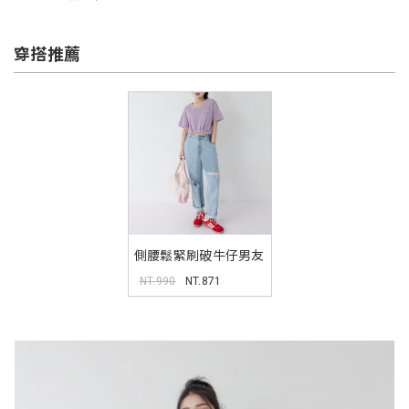
穿搭推薦
側腰鬆緊刷破牛仔男友
褲 中大尺碼褲子
NT.990
NT.871