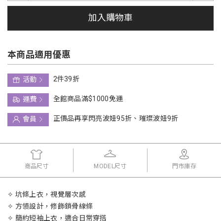
加入購物車
本商品適用優惠
2件39折
活動
全館商品滿$1000免運
運費
正價品再享閃亮波妞95折、璀璨波妞9折
會員
商品尺寸
MODEL尺寸
門市庫存
✧ 坑條上衣，視覺層次感
✧ 方領設計，修飾鎖骨線條
✧ 簡約短袖上衣，適合日常穿搭