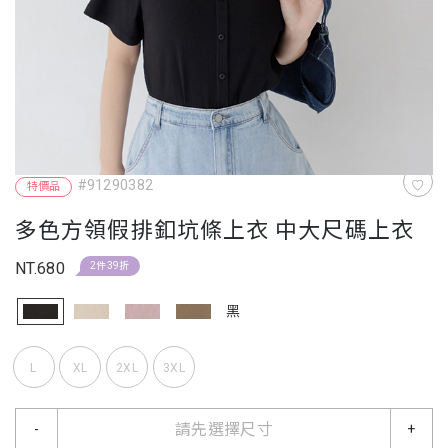
#91290382
特價品
多色方領假排釦坑條上衣 中大尺碼上衣
NT.680
2件39折
黑
L
XL
2XL
3XL
請先選擇尺寸
-
+