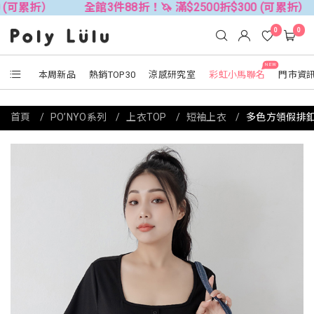
累折）
全館3件88折！🦄 滿$2500折$300 (可累折）
0
0
NEW
本周新品
熱銷TOP30
涼感研究室
彩虹小馬聯名
門市資
首頁
PO’NYO系列
上衣TOP
短袖上衣
多色方領假排釦