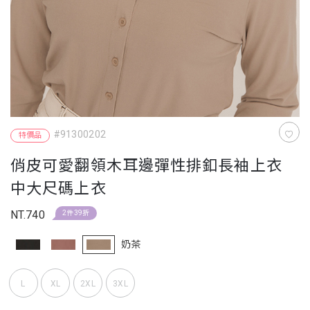
#91300202
特價品
俏皮可愛翻領木耳邊彈性排釦長袖上衣
中大尺碼上衣
NT.740
2件39折
奶茶
L
XL
2XL
3XL