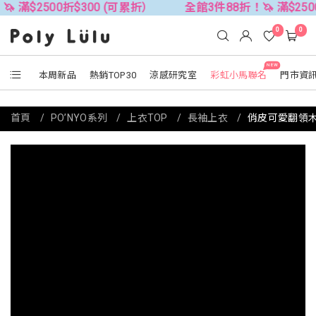
00折$300 (可累折）
全館3件88折！🦄 滿$2500折$300 
0
0
NEW
本周新品
熱銷TOP30
涼感研究室
彩虹小馬聯名
門市資
首頁
PO’NYO系列
上衣TOP
長袖上衣
俏皮可愛翻領