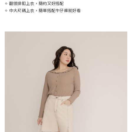
✧ 翻領排釦上衣，簡約又好搭配
✧ 中大尺碼上衣，簡單搭配牛仔褲就好看