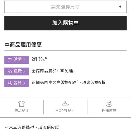
請先選擇尺寸
-
+
加入購物車
本商品適用優惠
2件39折
活動
全館商品滿$1000免運
運費
正價品再享閃亮波妞95折、璀璨波妞9折
會員
商品尺寸
MODEL尺寸
門市庫存
✧ 木耳滾邊造型，增添俏皮感