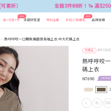
全館3件88折！🦄 滿$2500折$300 (可
NEW
NEW
加1元多1件
涼感研究室
特別企劃
彩虹小馬聯名
品牌支線
熱呼呼咬一口鯛魚燒圓領長袖上衣 中大尺碼上衣
#91300
特價品
熱呼呼咬一
碼上衣
NT.690
2件39折
L
XL
2X