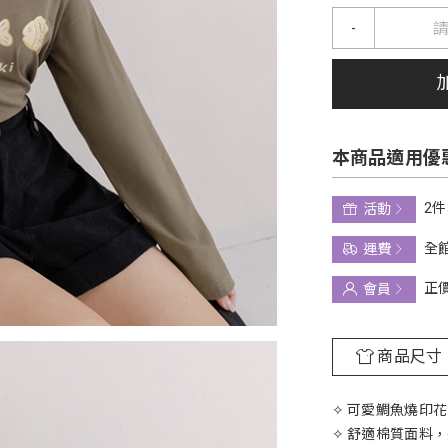
-
本商品適用優
2件
活動
全館
運費
正
會員
商品尺寸
✧ 可愛鯛魚燒印
✧ 舒適棉質面料