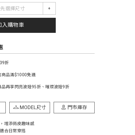
請先選擇尺寸
+
加入購物車
惠
39折
商品滿$1000免運
價品再享閃亮波妞95折、璀璨波妞9折
MODEL尺寸
門市庫存
花，增添俏皮趣味感
，適合日常穿搭