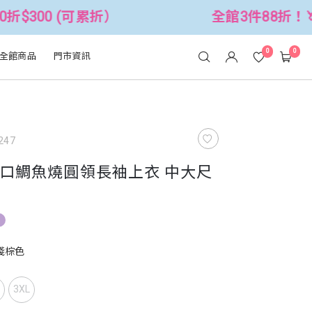
累折）
全館3件88折！🦄 滿$2500折$
0
0
全館商品
門市資訊
247
口鯛魚燒圓領長袖上衣 中大尺
淺棕色
L
3XL