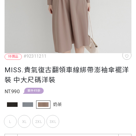
#92311211
特價品
MISS.貴氣復古翻領車線綁帶澎袖傘襬洋
裝 中大尺碼洋裝
NT.990
單件49折
奶茶
L
XL
2XL
3XL