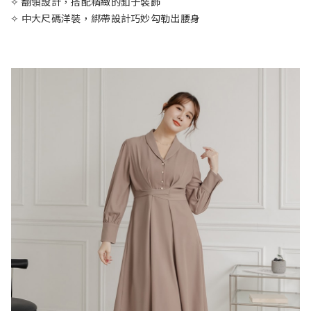
✧ 翻領設計，搭配精緻的釦子裝飾
✧ 中大尺碼洋裝，綁帶設計巧妙勾勒出腰身