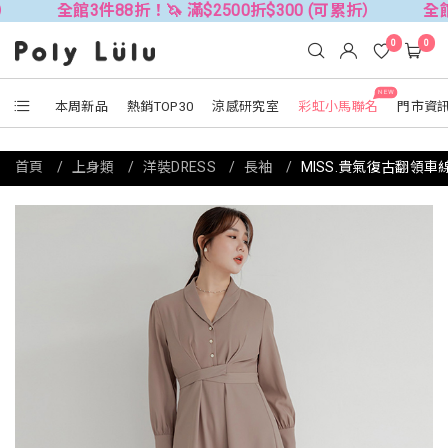
全館3件88折！🦄 滿$2500折$300 (可累折）
全館3件88
0
0
NEW
本周新品
熱銷TOP30
涼感研究室
彩虹小馬聯名
門市資
首頁
上身類
洋裝DRESS
長袖
MISS.貴氣復古翻領