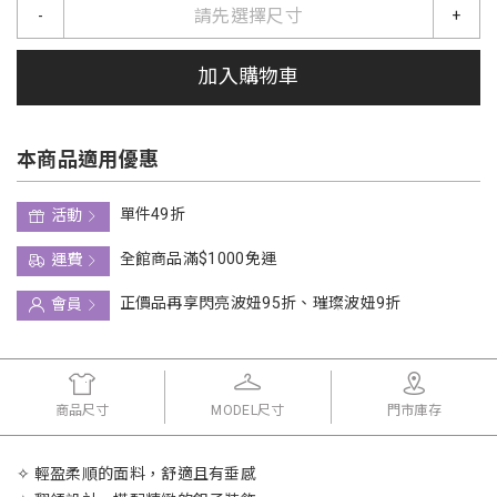
請先選擇尺寸
-
+
加入購物車
本商品適用優惠
單件49折
活動
全館商品滿$1000免運
運費
正價品再享閃亮波妞95折、璀璨波妞9折
會員
商品尺寸
MODEL尺寸
門市庫存
✧ 輕盈柔順的面料，舒適且有垂感