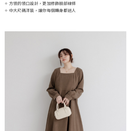
✧ 方領的領口設計，更加修飾臉部線條
✧ 中大尺碼洋裝，讓你每個轉身都迷人