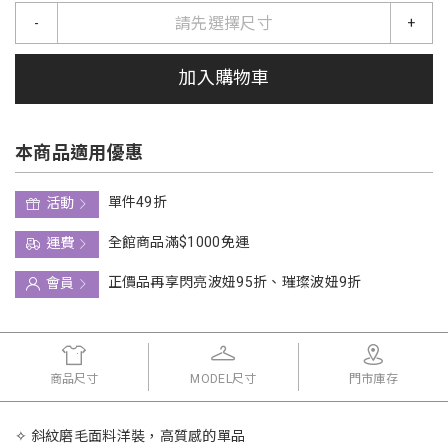
請先選擇尺寸
-
+
加入購物車
本商品適用優惠
單件49折
活動
全館商品滿$1000免運
運費
正價品再享閃亮波妞95折、璀璨波妞9折
會員
商品尺寸
MODEL尺寸
門市庫存
✧ 斜紋磨毛面料洋裝，高質感的單品