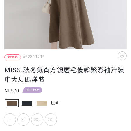
#92311219
特價品
MISS.秋冬氣質方領磨毛後鬆緊澎袖洋裝
中大尺碼洋裝
NT.970
單件49折
咖啡
L
XL
2XL
3XL