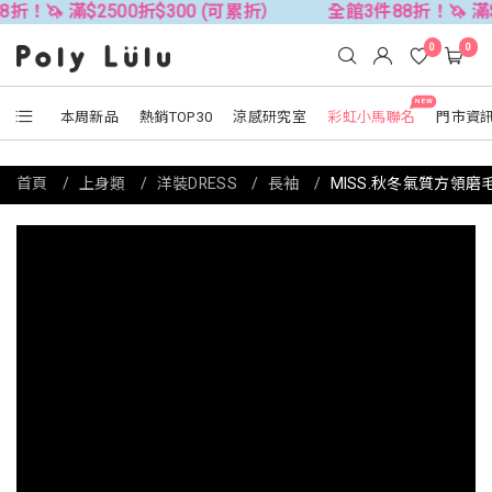
$2500折$300 (可累折）
全館3件88折！🦄 滿$2500折$
0
0
NEW
本周新品
熱銷TOP30
涼感研究室
彩虹小馬聯名
門市資
首頁
上身類
洋裝DRESS
長袖
MISS.秋冬氣質方領