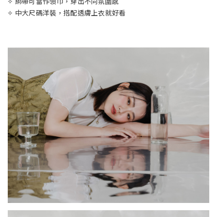
✧ 綁帶可當作領巾，穿出不同氛圍感
✧ 中大尺碼洋裝，搭配透膚上衣就好看