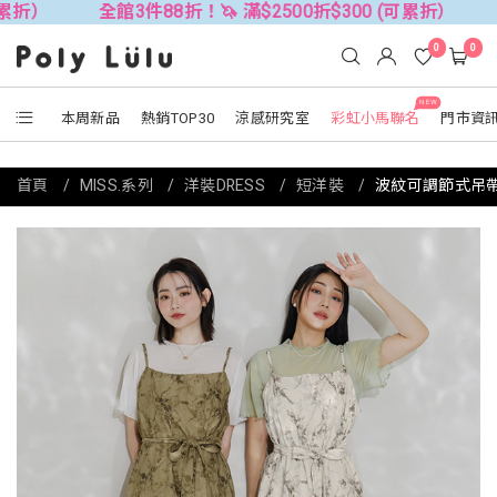
全館3件88折！🦄 滿$2500折$300 (可累折）
全館3件8
0
0
NEW
本周新品
熱銷TOP30
涼感研究室
彩虹小馬聯名
門市資
首頁
MISS.系列
洋裝DRESS
短洋裝
波紋可調節式吊帶洋