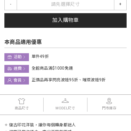
請先選擇尺寸
-
+
加入購物車
本商品適用優惠
單件49折
活動
全館商品滿$1000免運
運費
正價品再享閃亮波妞95折、璀璨波妞9折
會員
商品尺寸
MODEL尺寸
門市庫存
✧ 復古印花洋裝，讓你每個轉身都迷人