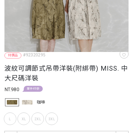
#92320295
特價品
波紋可調節式吊帶洋裝(附綁帶) MISS. 中
大尺碼洋裝
NT.980
單件49折
咖啡
L
XL
2XL
3XL