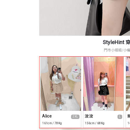
StyleHin
門市小姐姐/小編
Alice
汝汝
2XL
L
1
161cm / 78Kg
156cm / 68Kg