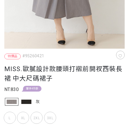
#95260421
特價品
MISS.歐膩設計款腰頭打褶前開衩西裝長
裙 中大尺碼裙子
NT.830
單件49折
灰
L
XL
2XL
3XL