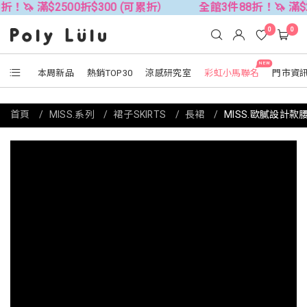
$2500折$300 (可累折）
全館3件88折！🦄 滿$2500折$
0
0
NEW
本周新品
熱銷TOP30
涼感研究室
彩虹小馬聯名
門市資
首頁
MISS.系列
裙子SKIRTS
長裙
MISS.歐膩設計