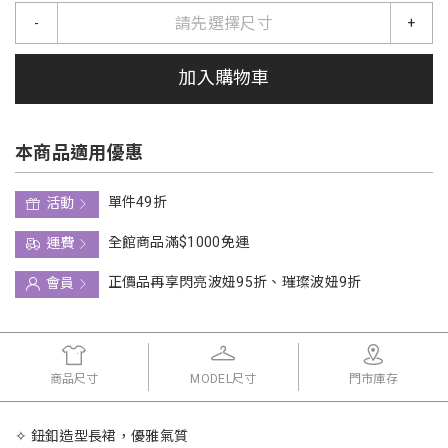
請先選擇尺寸
-
+
加入購物車
本商品適用優惠
單件49折
活動
全館商品滿$1000免運
運費
正價品再享閃亮波妞95折、璀璨波妞9折
會員
商品尺寸
MODEL尺寸
門市庫存
✧ 鈕釦造型長裙，優雅氣質