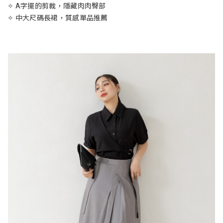
✧ A字擺的剪裁，隱藏肉肉臀部
✧ 中大尺碼長裙，質感單品推薦