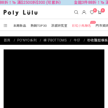
$2500折$300 (可累折）
全館3件88折！🦄 滿$2500折$
0
0
NEW
本周新品
熱銷TOP30
涼感研究室
彩虹小馬聯名
門市資
首頁
PO’NYO系列
褲子BOTTOMS
牛仔
秒收腹超模長