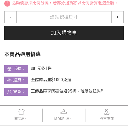
!
活動優惠採比例分攤，若部分退貨將以比例折算退還金額。
請先選擇尺寸
-
+
加入購物車
本商品適用優惠
加1元多1件
活動
全館商品滿$1000免運
運費
正價品再享閃亮波妞95折、璀璨波妞9折
會員
商品尺寸
MODEL尺寸
門市庫存