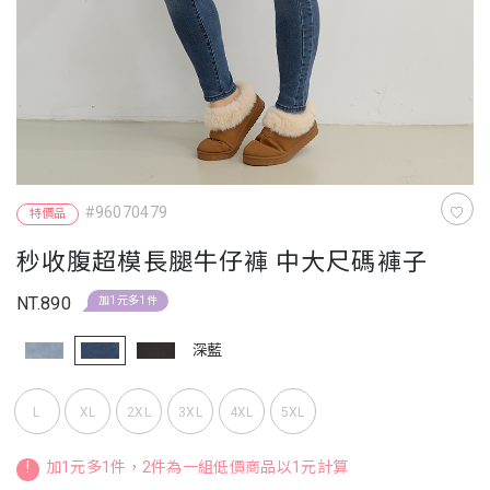
#96070479
特價品
秒收腹超模長腿牛仔褲 中大尺碼褲子
NT.890
加1元多1件
深藍
L
XL
2XL
3XL
4XL
5XL
!
加1元多1件，2件為一組低價商品以1元計算