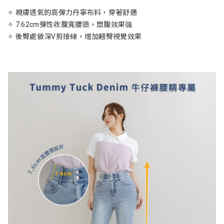
✧ 親膚透氣的高彈力丹寧布料，穿著舒適
✧ 7.62cm彈性收腹寬腰頭，塑腹效果強
✧ 後臀處做深V剪接線，增加翹臀視覺效果