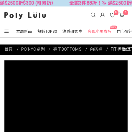
00折$300 (可累折）
全館3件88折！🦄 滿$2500折$300
0
0
NEW
本周新品
熱銷TOP30
涼感研究室
彩虹小馬聯名
門市資
首頁
PO’NYO系列
褲子BOTTOMS
內搭褲
FIT!極