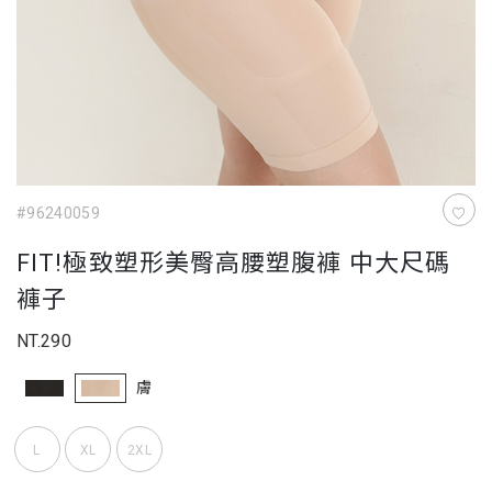
#96240059
FIT!極致塑形美臀高腰塑腹褲 中大尺碼
褲子
NT.290
膚
L
XL
2XL