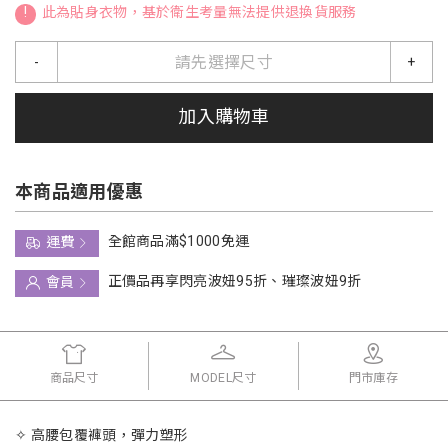
!
此為貼身衣物，基於衛生考量無法提供退換貨服務
請先選擇尺寸
-
+
加入購物車
本商品適用優惠
全館商品滿$1000免運
運費
正價品再享閃亮波妞95折、璀璨波妞9折
會員
商品尺寸
MODEL尺寸
門市庫存
✧ 高腰包覆褲頭，彈力塑形