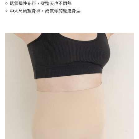
✧ 透氣彈性布料，穿整天也不悶熱
✧ 中大尺碼塑身褲，成就你的魔鬼身型