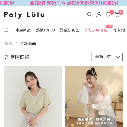
全館3件88折！🦄 滿$2500折$300 (可累折）
全館3件8
0
0
NEW
本周新品
熱銷TOP30
涼感研究室
彩虹小馬聯名
門市資
首頁
全部商品
進階篩選