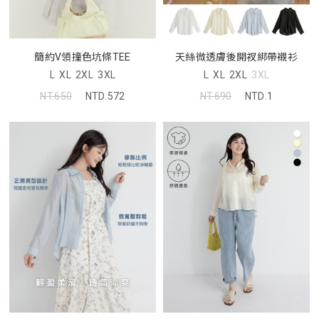
天絲微透膚後開衩綁帶襯衫
簡約V領撞色坑條TEE
L
XL
2XL
3XL
L
XL
2XL
3XL
NT.690
NTD.1
NT.650
NTD.572