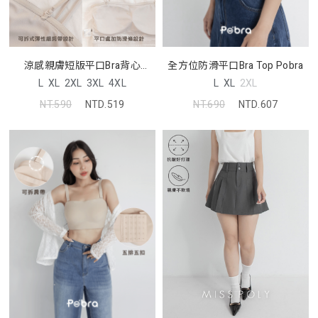
涼感親膚短版平口Bra背心
全方位防滑平口Bra Top Pobra
Pobra
L
XL
2XL
3XL
4XL
L
XL
2XL
NT.590
NTD.519
NT.690
NTD.607