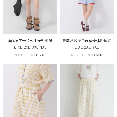
顯瘦A字一片式牛仔短褲裙
親膚格紋撞色荷葉邊休閒短褲
L
XL
2XL
3XL
4XL
L
XL
2XL
3XL
NT.850
NTD.748
NT.750
NTD.660