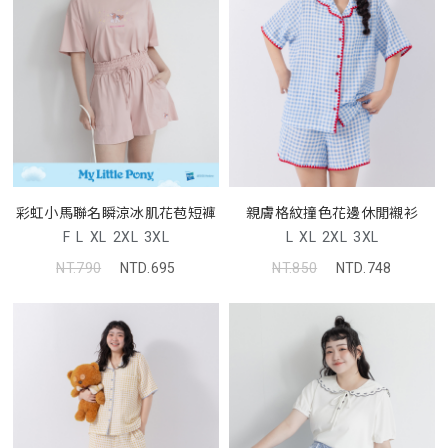
彩虹小馬聯名瞬涼冰肌花苞短褲
親膚格紋撞色花邊休閒襯衫
F
L
XL
2XL
3XL
L
XL
2XL
3XL
NT.790
NTD.695
NT.850
NTD.748