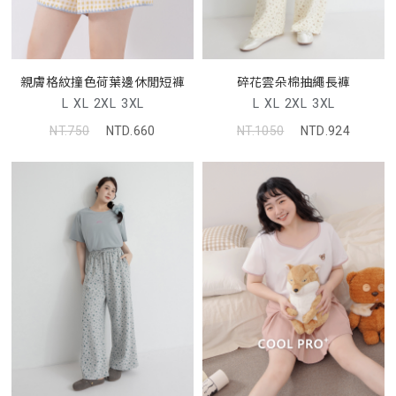
親膚格紋撞色荷葉邊休閒短褲
碎花雲朵棉抽繩長褲
L
XL
2XL
3XL
L
XL
2XL
3XL
NT.750
NTD.660
NT.1050
NTD.924