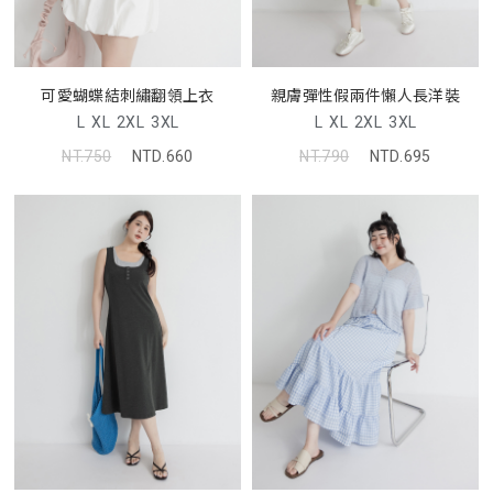
可愛蝴蝶結刺繡翻領上衣
親膚彈性假兩件懶人長洋裝
L
XL
2XL
3XL
L
XL
2XL
3XL
NT.750
NTD.660
NT.790
NTD.695