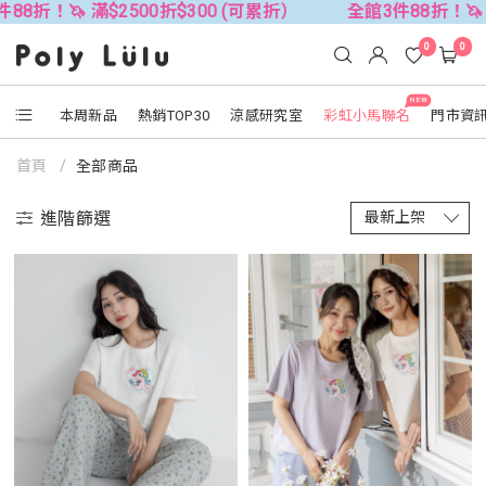
滿$2500折$300 (可累折）
全館3件88折！🦄 滿$2500折
0
0
NEW
本周新品
熱銷TOP30
涼感研究室
彩虹小馬聯名
門市資
首頁
全部商品
進階篩選