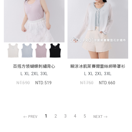
百搭方領蝴蝶刺繡背心
瞬涼冰肌萊賽爾蕾絲綁帶罩衫
L
XL
2XL
3XL
L
XL
2XL
3XL
NT.590
NTD.519
NT.750
NTD.660
1
2
3
4
5
PREV
NEXT