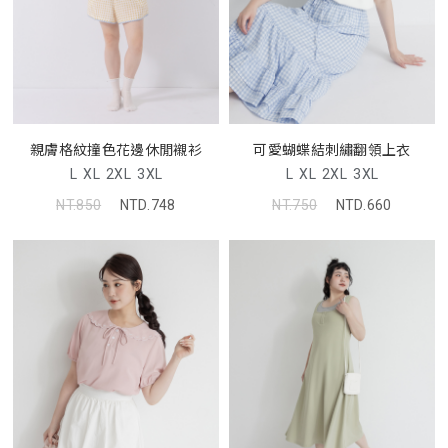
親膚格紋撞色花邊休閒襯衫
可愛蝴蝶結刺繡翻領上衣
L
XL
2XL
3XL
L
XL
2XL
3XL
NT.850
NTD.748
NT.750
NTD.660