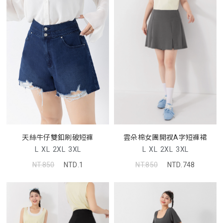
天絲牛仔雙釦刷破短褲
雲朵棉女團開衩A字短褲裙
L
XL
2XL
3XL
L
XL
2XL
3XL
NT.850
NTD.1
NT.850
NTD.748