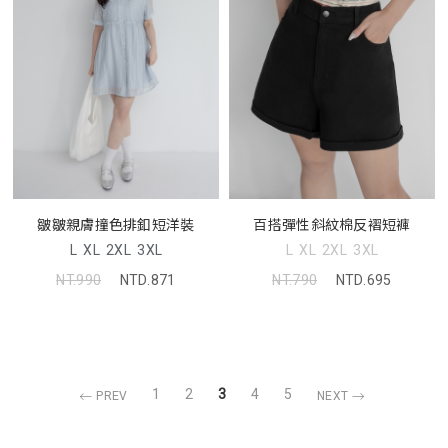
皺皺親膚撞色排釦短洋裝
百搭彈性斜紋棉反褶短褲
L
XL
2XL
3XL
L
XL
2XL
3XL
NT.990
NTD.871
NT.790
NTD.695
1
2
3
4
5
PREV
NEXT