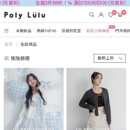
全館3件88折！🦄 滿$2500折$300 (可累折）
全館3
0
0
NEW
本周新品
熱銷TOP30
涼感研究室
彩虹小馬聯名
門市資
首頁
全部商品
進階篩選