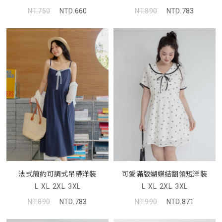
NT.750
NTD.660
NT.890
NTD.783
法式簡約可調式吊帶洋裝
可愛滿版蝴蝶結翻領短洋裝
L
XL
2XL
3XL
L
XL
2XL
3XL
NT.890
NTD.783
NT.990
NTD.871