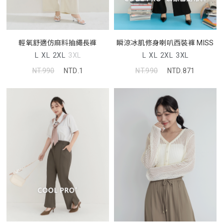
輕氧舒適仿麻料抽繩長褲
瞬涼冰肌修身喇叭西裝褲 MISS
L
XL
2XL
3XL
L
XL
2XL
3XL
NT.990
NTD.1
NT.990
NTD.871