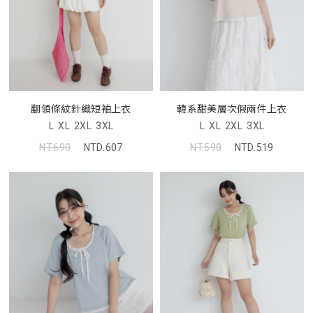
翻領條紋針織短袖上衣
韓系甜美層次假兩件上衣
L
XL
2XL
3XL
L
XL
2XL
3XL
NT.690
NTD.607
NT.590
NTD.519