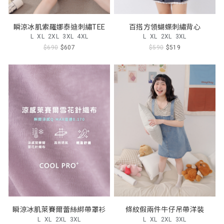
瞬涼冰肌索羅娜泰迪刺繡TEE
百搭方領蝴蝶刺繡背心
L
XL
2XL
3XL
4XL
L
XL
2XL
3XL
$690
$607
$590
$519
瞬涼冰肌萊賽爾蕾絲綁帶罩衫
條紋假兩件牛仔吊帶洋裝
L
XL
2XL
3XL
L
XL
2XL
3XL