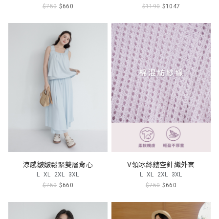
$750
$660
$1190
$1047
涼感皺皺鬆緊雙層背心
V領冰絲鏤空針織外套
L
XL
2XL
3XL
L
XL
2XL
3XL
$750
$660
$750
$660