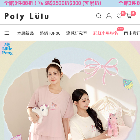
折！🦄 滿$2500折$300 (可累折）
全館3件88折！🦄 滿$
0
0
NEW
本周新品
熱銷TOP30
涼感研究室
彩虹小馬聯名
門市資