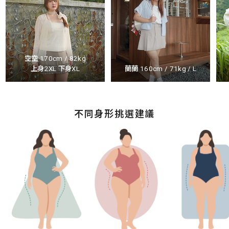
空空 170cm / 82kg
上身2XL 下身XL
蘭蘭 160cm / 71kg / L
不同身形挑選建議