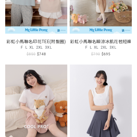
彩虹小馬聯名印花TEE(附髮圈)
彩虹小馬聯名瞬涼冰肌花苞短褲
F
L
XL
2XL
3XL
F
L
XL
2XL
3XL
$850
$748
$790
$695