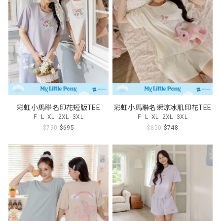
彩虹小馬聯名印花短版TEE
彩虹小馬聯名瞬涼冰肌印花TEE
F
L
XL
2XL
3XL
F
L
XL
2XL
3XL
$790
$695
$850
$748