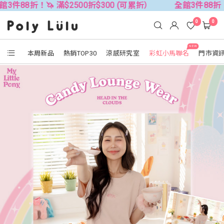
 滿$2500折$300 (可累折）
全館3件88折！🦄 滿$250
0
0
NEW
本周新品
熱銷TOP30
涼感研究室
彩虹小馬聯名
門市資