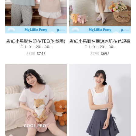
彩虹小馬聯名印花TEE(附髮圈)
彩虹小馬聯名瞬涼冰肌花苞短褲
F
L
XL
2XL
3XL
F
L
XL
2XL
3XL
$850
$748
$790
$695