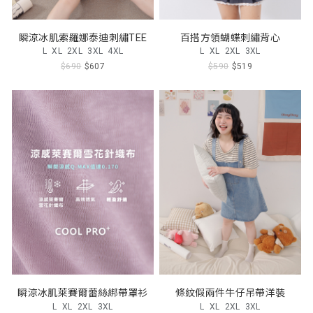
瞬涼冰肌索羅娜泰迪刺繡TEE
百搭方領蝴蝶刺繡背心
L
XL
2XL
3XL
4XL
L
XL
2XL
3XL
$690
$607
$590
$519
瞬涼冰肌萊賽爾蕾絲綁帶罩衫
條紋假兩件牛仔吊帶洋裝
L
XL
2XL
3XL
L
XL
2XL
3XL