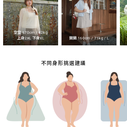
空空 170cm / 82kg
上身2XL 下身XL
蘭蘭 160cm / 71kg / L
不同身形挑選建議