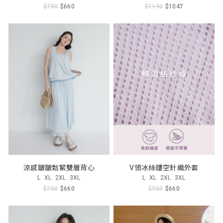
$750
$660
$1190
$1047
涼感皺皺鬆緊雙層背心
V領冰絲鏤空針織外套
L
XL
2XL
3XL
L
XL
2XL
3XL
$750
$660
$750
$660