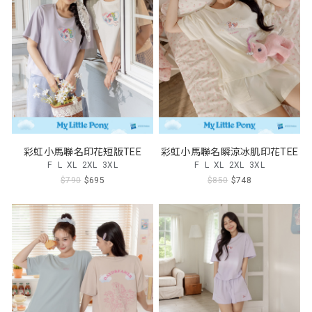
彩虹小馬聯名印花短版TEE
彩虹小馬聯名瞬涼冰肌印花TEE
F
L
XL
2XL
3XL
F
L
XL
2XL
3XL
$790
$695
$850
$748