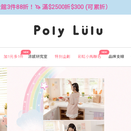
(可累折）
全館3件88折！🦄 滿$2500
NEW
NEW
加1元多1件
涼感研究室
特別企劃
彩虹小馬聯名
品牌支線