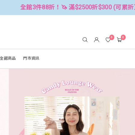
折$300 (可累折）
全館3件88折！🦄 
0
0
全館商品
門市資訊