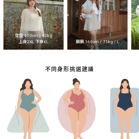
空空 170cm / 82kg
上身2XL 下身XL
蘭蘭 160cm / 71kg / L
不同身形挑選建議