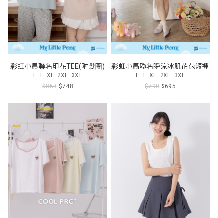
彩虹小馬聯名印花TEE(附髮圈)
彩虹小馬聯名瞬涼冰肌花苞短褲
F
L
XL
2XL
3XL
F
L
XL
2XL
3XL
$850
$748
$790
$695