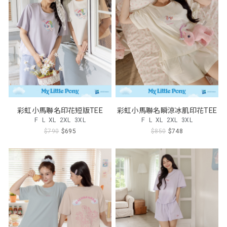
彩虹小馬聯名印花短版TEE
彩虹小馬聯名瞬涼冰肌印花TEE
F
L
XL
2XL
3XL
F
L
XL
2XL
3XL
$790
$695
$850
$748