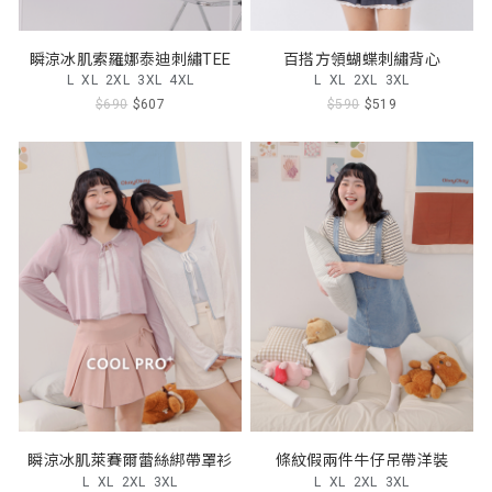
瞬涼冰肌索羅娜泰迪刺繡TEE
百搭方領蝴蝶刺繡背心
L
XL
2XL
3XL
4XL
L
XL
2XL
3XL
$690
$607
$590
$519
瞬涼冰肌萊賽爾蕾絲綁帶罩衫
條紋假兩件牛仔吊帶洋裝
L
XL
2XL
3XL
L
XL
2XL
3XL