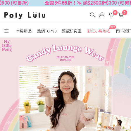
累折）
全館3件88折！🦄 滿$2500折$300 (可累折）
全
0
0
NEW
本周新品
熱銷TOP30
涼感研究室
彩虹小馬聯名
門市資