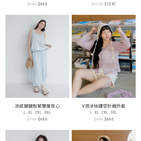
$750
$660
$1190
$1047
涼感皺皺鬆緊雙層背心
V領冰絲鏤空針織外套
L
XL
2XL
3XL
L
XL
2XL
3XL
$750
$660
$750
$660