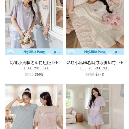
彩虹小馬聯名印花短版TEE
彩虹小馬聯名瞬涼冰肌印花TEE
F
L
XL
2XL
3XL
F
L
XL
2XL
3XL
$790
$695
$850
$748