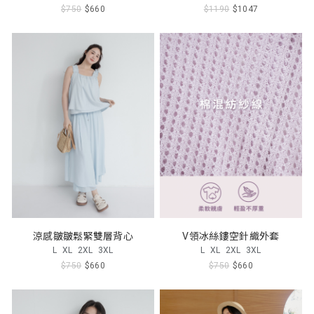
$750
$660
$1190
$1047
涼感皺皺鬆緊雙層背心
V領冰絲鏤空針織外套
L
XL
2XL
3XL
L
XL
2XL
3XL
$750
$660
$750
$660