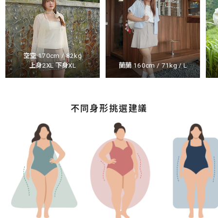
空空 170cm / 82kg
上身2XL 下身XL
蘭蘭 160cm / 71kg / L
不同身形挑選建議