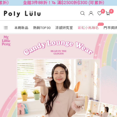
全館3件88折！🦄 滿$2500折$300 (可累折）
全館3件88折
0
0
NEW
本周新品
熱銷TOP30
涼感研究室
彩虹小馬聯名
門市資