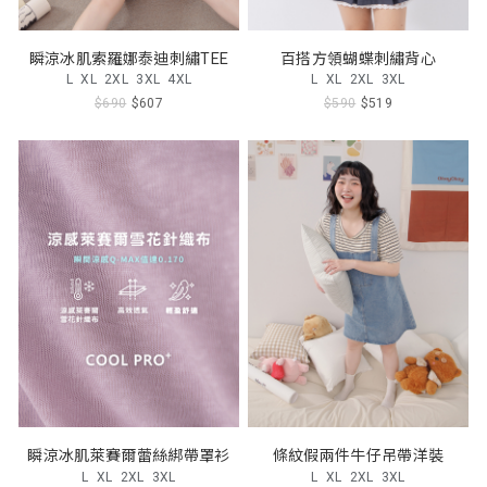
瞬涼冰肌索羅娜泰迪刺繡TEE
百搭方領蝴蝶刺繡背心
L
XL
2XL
3XL
4XL
L
XL
2XL
3XL
$690
$607
$590
$519
瞬涼冰肌萊賽爾蕾絲綁帶罩衫
條紋假兩件牛仔吊帶洋裝
L
XL
2XL
3XL
L
XL
2XL
3XL