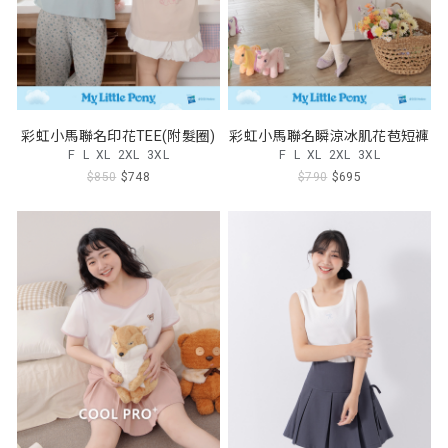
彩虹小馬聯名印花TEE(附髮圈)
彩虹小馬聯名瞬涼冰肌花苞短褲
F
L
XL
2XL
3XL
F
L
XL
2XL
3XL
$850
$748
$790
$695