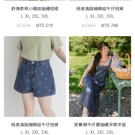
舒彈柔棉小開衩抽繩短裙
俏皮滿版蝴蝶結牛仔短褲
L
XL
2XL
3XL
L
XL
2XL
3XL
NT.590
NTD.519
NT.850
NTD.748
俏皮滿版蝴蝶結牛仔短褲
萊賽爾牛仔腰抽繩吊帶洋裝
L
XL
2XL
3XL
L
XL
2XL
3XL