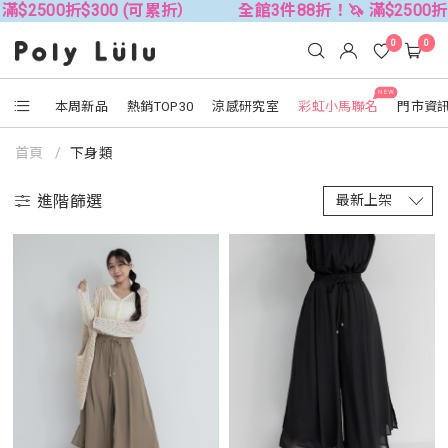
$300 (可累折）
全館3件88折！🦄 滿$2500折$300 (可
0
0
NEW
本周新品
熱銷TOP30
涼感研究室
彩虹小馬聯名
門市資
首頁
下身類
進階篩選