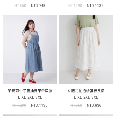
NT.850
NTD.748
NT.1290
NTD.1135
萊賽爾牛仔腰抽繩吊帶洋裝
立體花花透紗蛋糕長裙
L
XL
2XL
3XL
L
XL
2XL
3XL
NT.1290
NTD.1135
NT.950
NTD.836