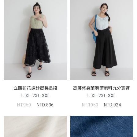
立體花花透紗蛋糕長裙
高腰修身萊賽爾麻料九分寬褲
L
XL
2XL
3XL
L
XL
2XL
3XL
NT.950
NTD.836
NT.1050
NTD.924