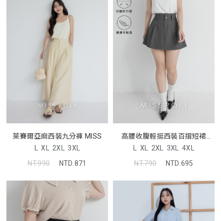
高腰收腹輕挺西裝百摺短裙
萊賽爾亞麻西裝九分褲 MISS
MISS
L
XL
2XL
3XL
4XL
L
XL
2XL
3XL
NT.790
NTD.695
NT.990
NTD.871