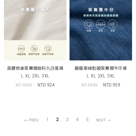
高腰修身萊賽爾麻料九分寬褲
顯瘦車線割破萊賽爾牛仔褲
L
XL
2XL
3XL
L
XL
2XL
3XL
NT.1050
NTD.924
NT.1090
NTD.959
1
2
3
4
5
PREV
NEXT