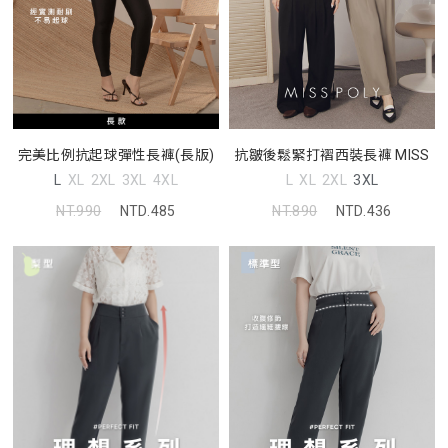
完美比例抗起球彈性長褲(長版)
抗皺後鬆緊打褶西裝長褲 MISS
L
XL
2XL
3XL
4XL
L
XL
2XL
3XL
NT.990
NTD.485
NT.890
NTD.436