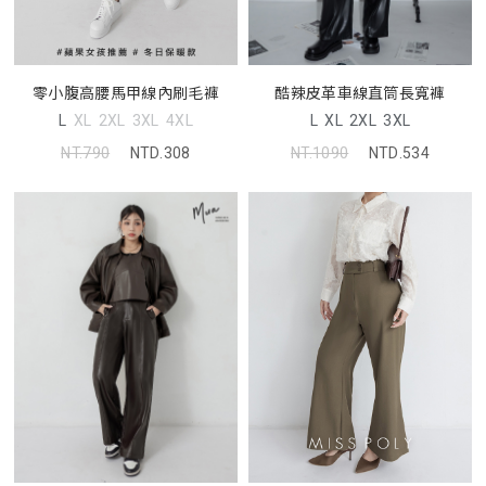
零小腹高腰馬甲線內刷毛褲
酷辣皮革車線直筒長寬褲
L
XL
2XL
3XL
4XL
L
XL
2XL
3XL
NT.790
NTD.308
NT.1090
NTD.534