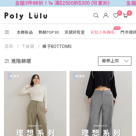
件88折！🦄 滿$2500折$300 (可累折）
全館3件88折！🦄
0
0
NEW
本周新品
熱銷TOP30
涼感研究室
彩虹小馬聯名
門市資
首頁
下身類
褲子BOTTOMS
進階篩選