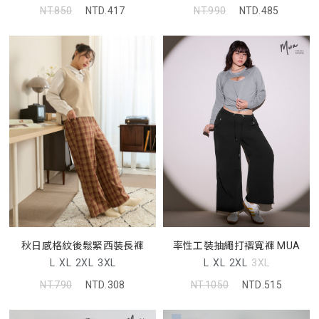
NT.990
NTD.485
NT.850
NTD.417
率性工裝抽繩打褶寬褲 MUA
秋日感格紋後鬆緊西裝長褲
L
XL
2XL
3XL
L
XL
2XL
3XL
NT.1050
NTD.515
NT.790
NTD.308