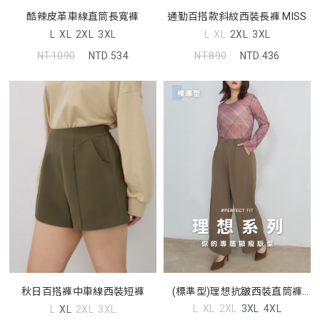
通勤百搭款斜紋西裝長褲 MISS
酷辣皮革車線直筒長寬褲
L
XL
2XL
3XL
L
XL
2XL
3XL
NT.890
NTD.436
NT.1090
NTD.534
(標準型)理想抗皺西裝直筒褲
秋日百搭褲中車線西裝短褲
MISS
L
XL
2XL
3XL
4XL
L
XL
2XL
3XL