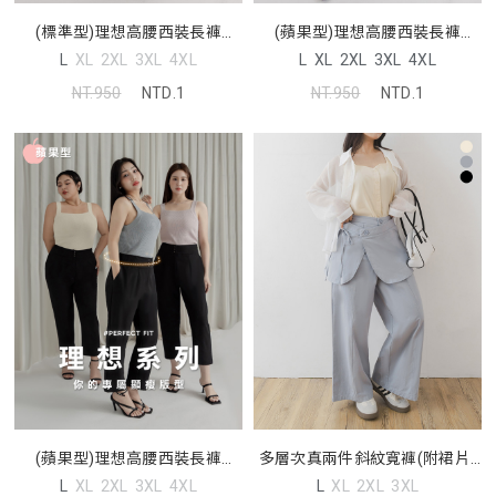
(標準型)理想高腰西裝長褲
(蘋果型)理想高腰西裝長褲
MISS. 中大尺碼褲子
MISS. 中大尺碼褲子
L
XL
2XL
3XL
4XL
L
XL
2XL
3XL
4XL
NT.950
NTD.1
NT.950
NTD.1
(蘋果型)理想高腰西裝長褲
多層次真兩件斜紋寬褲(附裙片)
MISS. 中大尺碼褲子
中大尺碼褲子
L
XL
2XL
3XL
4XL
L
XL
2XL
3XL