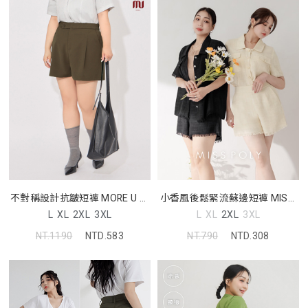
不對稱設計抗皺短褲 MORE U 中
小香風後鬆緊流蘇邊短褲 MISS.
大尺碼褲子
中大尺碼褲子
L
XL
2XL
3XL
L
XL
2XL
3XL
NT.1190
NTD.583
NT.790
NTD.308