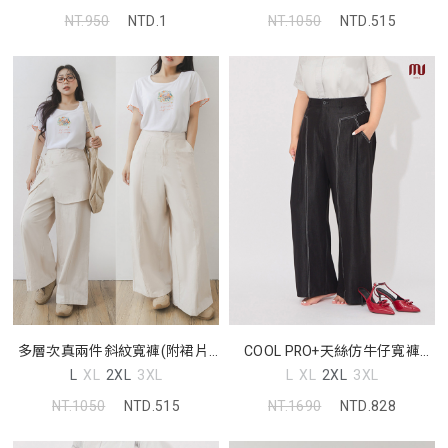
NT.950
NTD.1
NT.1050
NTD.515
多層次真兩件斜紋寬褲(附裙片)
COOL PRO+天絲仿牛仔寬褲
中大尺碼褲子
MORE U 中大尺碼褲子
L
XL
2XL
3XL
L
XL
2XL
3XL
NT.1050
NTD.515
NT.1690
NTD.828