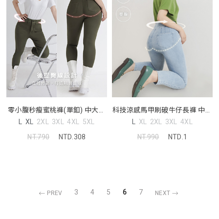
科技涼感馬甲刷破牛仔長褲 中大
零小腹秒瘦蜜桃褲(單釦) 中大尺
尺碼褲子
碼褲子
L
XL
2XL
3XL
4XL
L
XL
2XL
3XL
4XL
5XL
NT.990
NTD.1
NT.790
NTD.308
3
4
5
6
7
PREV
NEXT