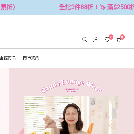
2500折$300 (可累折）
全館3件88折
0
0
全館商品
門市資訊