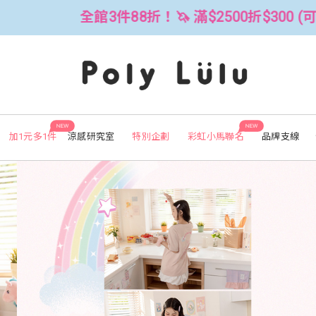
300 (可累折）
全館3件88折！🦄 滿$
NEW
NEW
加1元多1件
涼感研究室
特別企劃
彩虹小馬聯名
品牌支線