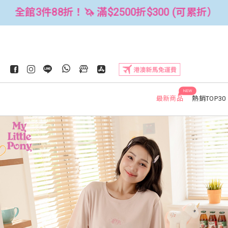
累折）
全館3件88折！🦄 滿$2500折$
NEW
最新商品
熱銷TOP30