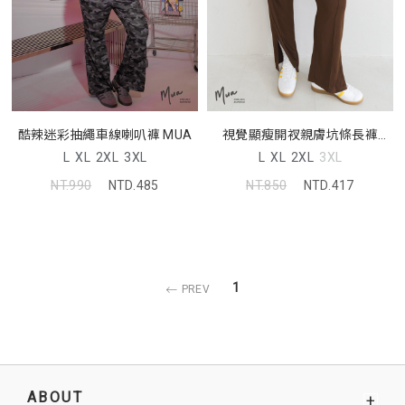
酷辣迷彩抽繩車線喇叭褲 MUA
視覺顯瘦開衩親膚坑條長褲
MUA! 中大尺碼褲子
L
XL
2XL
3XL
L
XL
2XL
3XL
NT.990
NTD.485
NT.850
NTD.417
1
PREV
ABOUT
+