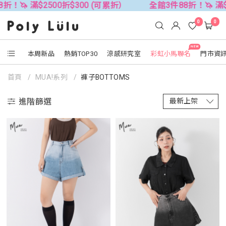
🦄 滿$2500折$300 (可累折）
全館3件88折！🦄 滿$250
0
0
NEW
本周新品
熱銷TOP30
涼感研究室
彩虹小馬聯名
門市資
首頁
MUA!系列
褲子BOTTOMS
進階篩選