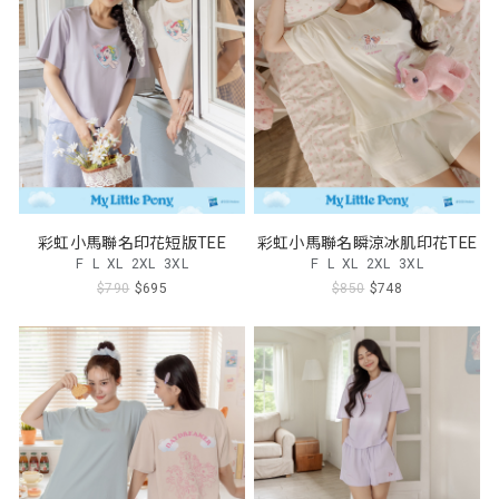
彩虹小馬聯名印花短版TEE
彩虹小馬聯名瞬涼冰肌印花TEE
F
L
XL
2XL
3XL
F
L
XL
2XL
3XL
$790
$695
$850
$748