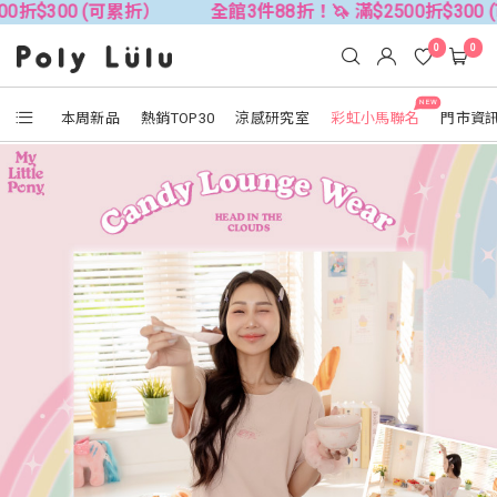
 (可累折）
全館3件88折！🦄 滿$2500折$300 (可累折）
0
0
NEW
本周新品
熱銷TOP30
涼感研究室
彩虹小馬聯名
門市資