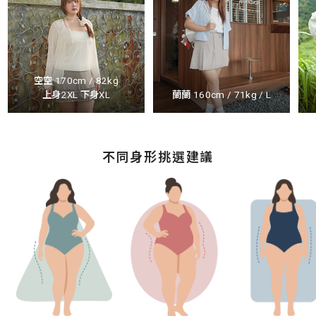
空空 170cm / 82kg
上身2XL 下身XL
蘭蘭 160cm / 71kg / L
不同身形挑選建議