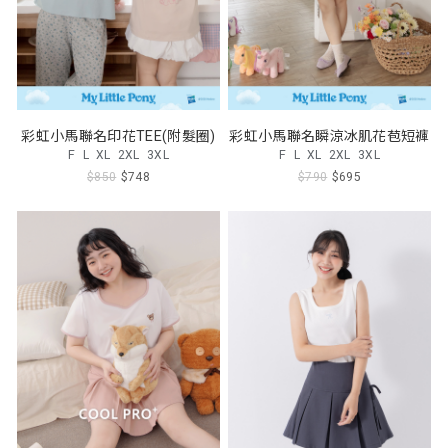
彩虹小馬聯名印花TEE(附髮圈)
彩虹小馬聯名瞬涼冰肌花苞短褲
F
L
XL
2XL
3XL
F
L
XL
2XL
3XL
$850
$748
$790
$695