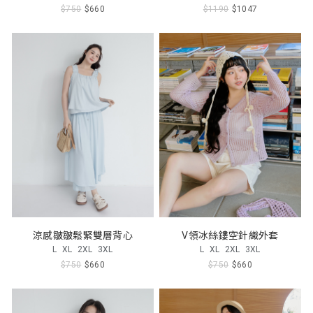
$750
$660
$1190
$1047
涼感皺皺鬆緊雙層背心
V領冰絲鏤空針織外套
L
XL
2XL
3XL
L
XL
2XL
3XL
$750
$660
$750
$660