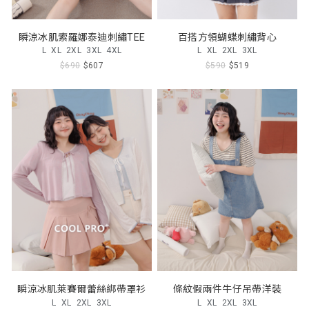
瞬涼冰肌索羅娜泰迪刺繡TEE
百搭方領蝴蝶刺繡背心
L
XL
2XL
3XL
4XL
L
XL
2XL
3XL
$690
$607
$590
$519
瞬涼冰肌萊賽爾蕾絲綁帶罩衫
條紋假兩件牛仔吊帶洋裝
L
XL
2XL
3XL
L
XL
2XL
3XL