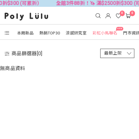
0折$300 (可累折）
全館3件88折！🦄 滿$2500折$300 
0
0
NEW
本周新品
熱銷TOP30
涼感研究室
彩虹小馬聯名
門市資
商品篩選器[
0
]
無商品資料