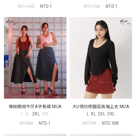
NT.1150
NTD.1
NT.1150
NTD.1
辣妹開衩牛仔A字長裙 MUA
大U領坑條圓弧長袖上衣 MUA
L
XL
2XL
3XL
L
XL
2XL
3XL
NT.950
NTD.1
NT.790
NTD.308