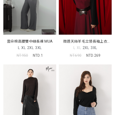
雲朵棉高腰雙中線長褲 MUA
微透天絲羊毛立領長袖上衣
MUA
L
XL
2XL
3XL
L
XL
2XL
3XL
NT.950
NTD.1
NT.690
NTD.269