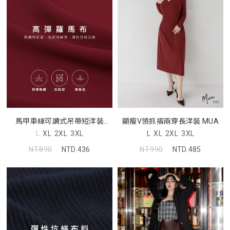
馬甲車線可調式吊帶短洋裝
顯瘦V領抓褶兩穿長洋裝 MUA
MUA
L
XL
2XL
3XL
L
XL
2XL
3XL
NT.890
NTD.436
NT.990
NTD.485