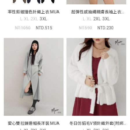
率性剪破撞色針織上衣 MUA
超彈性感抽繩親膚長袖上衣
MUA
L
XL
2XL
3XL
L
XL
2XL
3XL
NT.1050
NTD.515
NT.590
NTD.230
愛心雙拉鍊連帽長洋裝 MUA
冬日仿貂毛V領針織外套(附綁
帶) MUA