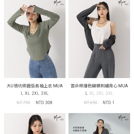
大U領坑條圓弧長袖上衣 MUA
雲朵棉撞色蝴蝶刺繡背心 MUA
L
XL
2XL
3XL
L
XL
2XL
3XL
NT.790
NTD.308
NT.690
NTD.1