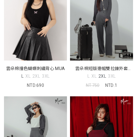
雲朵棉撞色蝴蝶刺繡背心 MUA
雲朵棉短版連帽雙拉鍊外套
MUA
L
XL
2XL
3XL
L
XL
2XL
3XL
NTD.690
NT.750
NTD.1