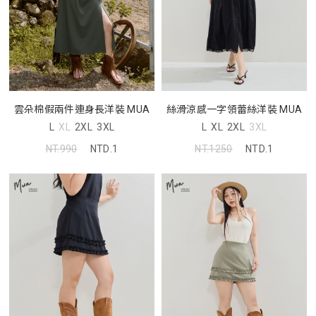
雲朵棉假兩件連身長洋裝 MUA
絲滑涼感一字領蕾絲洋裝 MUA
L
XL
2XL
3XL
L
XL
2XL
3XL
NT.990
NTD.1
NT.1250
NTD.1