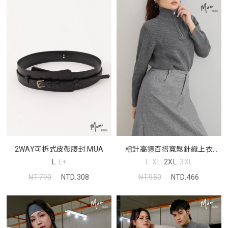
2WAY可拆式皮帶腰封 MUA
粗針高領百搭寬鬆針織上衣
(unisex)
L
L+
L
XL
2XL
3XL
NT.790
NTD.308
NT.950
NTD.466