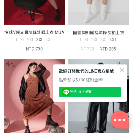
性感V領交疊坑條針織上衣 MUA
圓領開釦顯瘦坑條長袖上衣
MUA
L
XL
2XL
3XL
4XL
L
XL
2XL
3XL
4XL
NTD.790
NT.730
NTD.285
歡迎訂閱我們的LINE官方帳號
點擊領取$100紅利金💌
連結 LINE 帳號