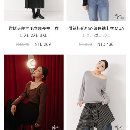
微透天絲羊毛立領長袖上衣
微辣扭結桃心領長袖上衣 MUA
MUA
L
XL
2XL
3XL
L
XL
2XL
3XL
NT.690
NTD.269
NT.890
NTD.436