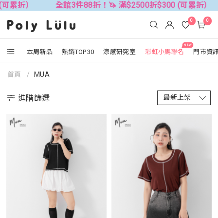
88折！🦄 滿$2500折$300 (可累折）
全館3件88折！🦄 
0
0
NEW
本周新品
熱銷TOP30
涼感研究室
彩虹小馬聯名
門市資
首頁
MUA
進階篩選