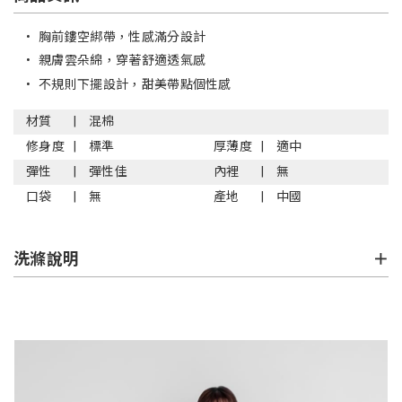
•
胸前鏤空綁帶，性感滿分設計
•
親膚雲朵綿，穿著舒適透氣感
•
不規則下擺設計，甜美帶點個性感
材質
混棉
修身度
標準
厚薄度
適中
彈性
彈性佳
內裡
無
口袋
無
產地
中國
洗滌說明