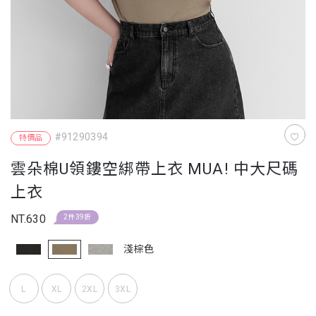
#91290394
特價品
雲朵棉U領鏤空綁帶上衣 MUA! 中大尺碼
上衣
NT.630
2件39折
淺棕色
L
XL
2XL
3XL