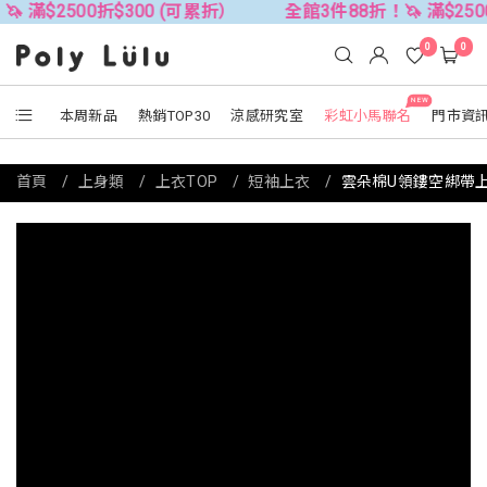
2500折$300 (可累折）
全館3件88折！🦄 滿$2500折$3
0
0
NEW
本周新品
熱銷TOP30
涼感研究室
彩虹小馬聯名
門市資
首頁
上身類
上衣TOP
短袖上衣
雲朵棉U領鏤空綁帶上衣