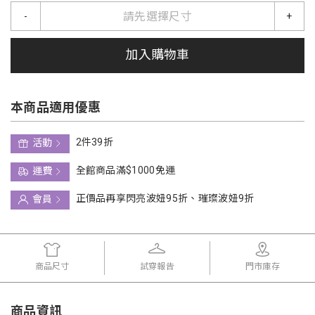
請先選擇尺寸
-
+
加入購物車
本商品適用優惠
2件39折
活動
全館商品滿$1000免運
運費
正價品再享閃亮波妞95折、璀璨波妞9折
會員
商品尺寸
試穿報告
門市庫存
商品資訊