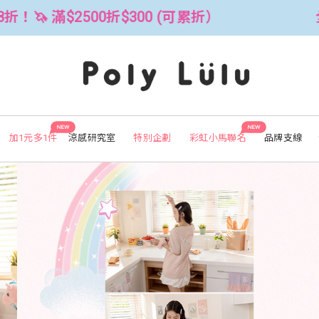
全館3件88折！🦄 滿$2500折$300
NEW
NEW
加1元多1件
涼感研究室
特別企劃
彩虹小馬聯名
品牌支線