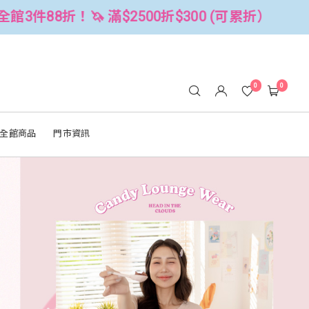
 (可累折）
全館3件88折！🦄 滿$250
0
0
全館商品
門市資訊