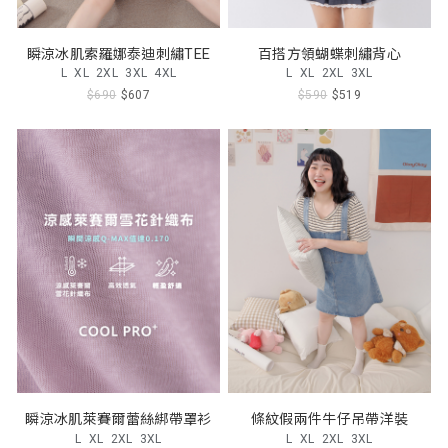
瞬涼冰肌索羅娜泰迪刺繡TEE
百搭方領蝴蝶刺繡背心
L
XL
2XL
3XL
4XL
L
XL
2XL
3XL
$690
$607
$590
$519
瞬涼冰肌萊賽爾蕾絲綁帶罩衫
條紋假兩件牛仔吊帶洋裝
L
XL
2XL
3XL
L
XL
2XL
3XL