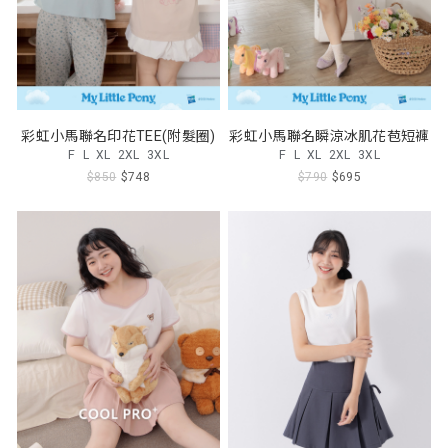
彩虹小馬聯名印花TEE(附髮圈)
彩虹小馬聯名瞬涼冰肌花苞短褲
F
L
XL
2XL
3XL
F
L
XL
2XL
3XL
$850
$748
$790
$695