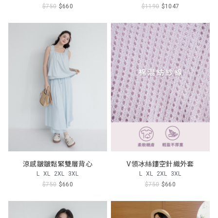
$750
$660
$1190
$1047
涼感皺皺鬆緊雙層背心
V領冰絲鏤空針織外套
L
XL
2XL
3XL
L
XL
2XL
3XL
$750
$660
$750
$660