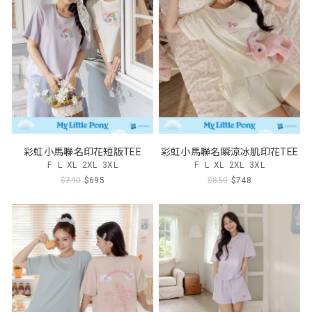
彩虹小馬聯名印花短版TEE
彩虹小馬聯名瞬涼冰肌印花TEE
F
L
XL
2XL
3XL
F
L
XL
2XL
3XL
$790
$695
$850
$748