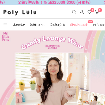
全館3件88折！🦄 滿$2500折$300 (可累折）
全館3件88折！
0
0
NEW
本周新品
熱銷TOP30
涼感研究室
彩虹小馬聯名
門市資