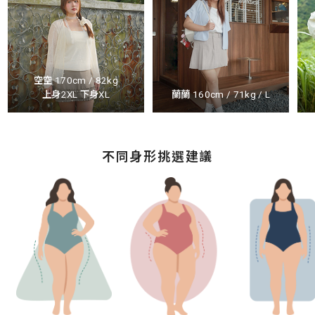
空空 170cm / 82kg
上身2XL 下身XL
蘭蘭 160cm / 71kg / L
不同身形挑選建議