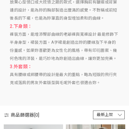
放棄心型領口或大挖領之類的款式，選擇胸前有皺褶或荷葉
邊的設計，能為妳的胸部製造出豐滿的感覺。不對稱或前短
後長的下襬，也能為妳筆直的身型增加柔和的曲線。
2.下身類：
褲裝方面，能增添臀部曲線的老爺褲與寬褲設計 最能修飾下
半身身型，裙裝方面，A字裙能創造出妳的腰線及下半身的
份量感。如果妳喜歡更為女性化的風格，帶有印花圖案、幾
何色塊的洋裝，能巧妙地為妳創造出曲線，讓妳更加完美。
3.外套類：
具有腰線或綁腰帶的設計是最大的重點，略為短版的飛行夾
克或落肩的男友外套版型與毛呢外套也很適合妳。
商品篩選器[
0
]