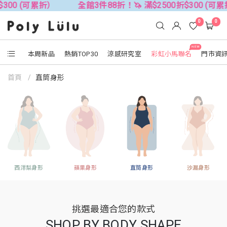
折）
全館3件88折！🦄 滿$2500折$300 (可累折）
全
0
0
NEW
本周新品
熱銷TOP30
涼感研究室
彩虹小馬聯名
門市資
首頁
直筒身形
西洋梨身形
蘋果身形
直筒身形
沙漏身形
挑選最適合您的款式
SHOP BY BODY SHAPE