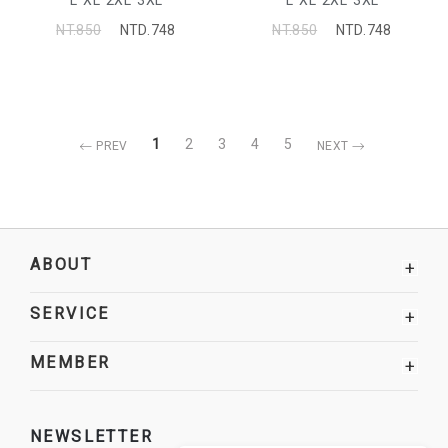
L
XL
2XL
3XL
L
XL
2XL
3XL
NT.850
NTD.748
NT.850
NTD.748
1
2
3
4
5
PREV
NEXT
ABOUT
+
SERVICE
+
MEMBER
+
NEWSLETTER