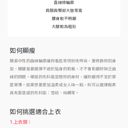
直線條輪廓
肩膀與臀部大致等寬
腰身較不明顯
大腿較為粗壯
如何顯瘦
簡潔中性的曲線輪廓讓妳看起來特別地時尚，要修飾妳的身
型，關鍵是要選擇不過於貼身的剪裁，才不會彰顯妳缺乏曲
線的問題。硬挺的布料能型塑妳的身材，讓妳顯得不至於那
麼單薄。如果想要更加溫柔或女人味一點，則可以選擇輕柔
具有垂墜感的布料如：雪紡、絲綢等。
如何挑選適合上衣
1.上衣類：