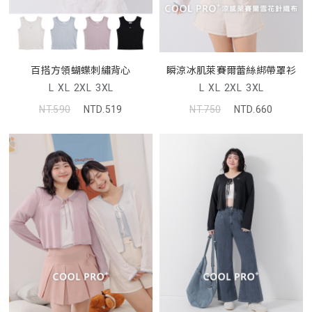
百搭方領蝴蝶刺繡背心
瞬涼冰肌萊賽爾蕾絲綁帶罩衫
L
XL
2XL
3XL
L
XL
2XL
3XL
NT.590
NTD.519
NT.750
NTD.660