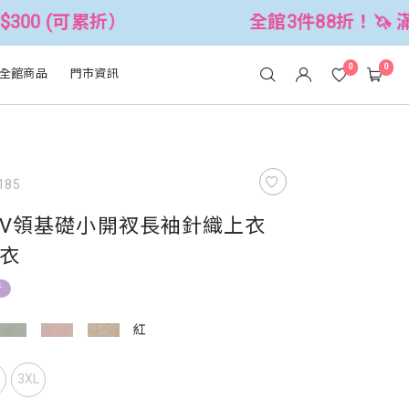
全館3件88折！🦄 滿$2500折$300 
0
0
全館商品
門市資訊
185
V領基礎小開衩長袖針織上衣
衣
折
紅
L
3XL