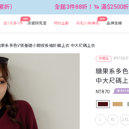
全館3件88折！🦄 滿$2500折$300 (可累折）
NEW
NEW
加1元多1件
涼感研究室
特別企劃
彩虹小馬聯名
品牌支線
糖果系多色V領基礎小開衩長袖針織上衣 中大尺碼上衣
#91060
特價品
糖果系多色
中大尺碼上
NT.870
單件49
L
XL
2X