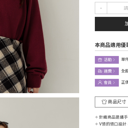
-
本商品適用優
單件
活動
全館
運費
正
會員
商品尺寸
✧ 針織商品建議
✧ V領的領口設