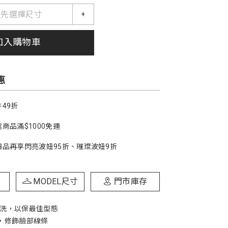
請先選擇尺寸
+
加入購物車
惠
49折
商品滿$1000免運
價品再享閃亮波妞95折、璀璨波妞9折
MODEL尺寸
門市庫存
手洗，以保最佳型態
計，修飾臉部線條