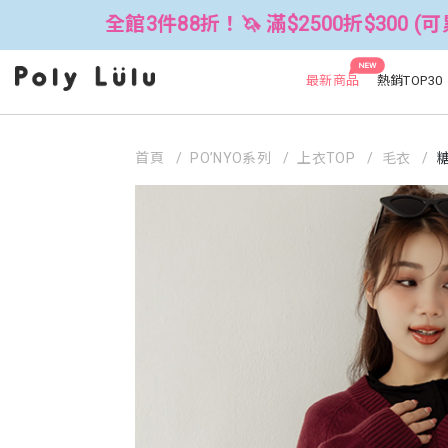
件88折！🦄 滿$2500折$300 (可累折）
NEW
最新商品
熱銷TOP30
首頁
PO’NYO系列
上衣TOP
毛衣