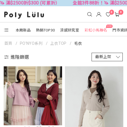
 滿$2500折$300 (可累折）
全館3件88折！🦄 滿$2500
0
0
NEW
本周新品
熱銷TOP30
涼感研究室
彩虹小馬聯名
門市資
首頁
PO’NYO系列
上衣TOP
毛衣
進階篩選