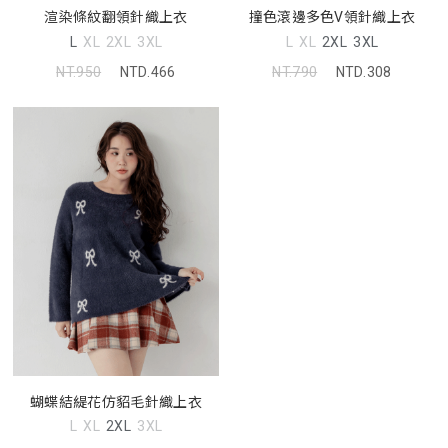
渲染條紋翻領針織上衣
撞色滾邊多色V領針織上衣
L
XL
2XL
3XL
L
XL
2XL
3XL
NT.950
NTD.466
NT.790
NTD.308
蝴蝶結緹花仿貂毛針織上衣
L
XL
2XL
3XL