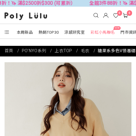
$2500折$300 (可累折）
全館3件88折！🦄 滿$2500折$
0
0
NEW
本周新品
熱銷TOP30
涼感研究室
彩虹小馬聯名
門市資
首頁
PO’NYO系列
上衣TOP
毛衣
糖果系多色V領基礎