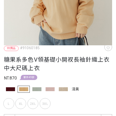
#91060185
特價品
糖果系多色V領基礎小開衩長袖針織上衣
中大尺碼上衣
NT.870
單件49折
淺黃
L
XL
2XL
3XL