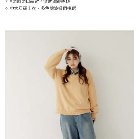
✧ V領的領口設計，修飾臉部線條
✧ 中大尺碼上衣，多色讓波妞們挑選