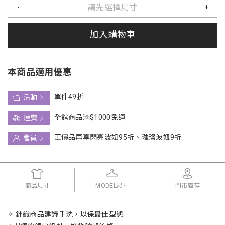
請先選擇尺寸
-
+
加入購物車
本商品適用優惠
單件49折
活動
全館商品滿$1000免運
運費
正價品再享閃亮波妞95折、璀璨波妞9折
會員
商品尺寸
MODEL尺寸
門市庫存
✧ 針織商品建議手洗，以保最佳型態