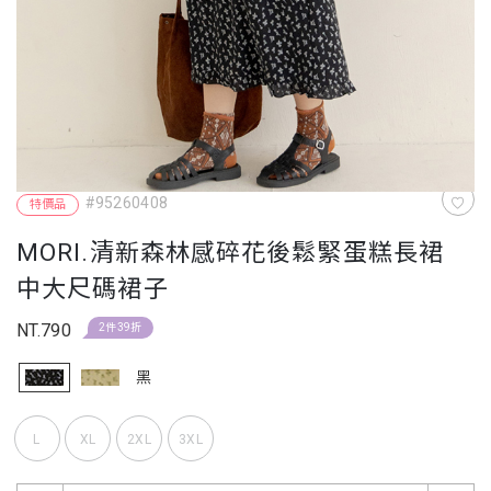
#95260408
特價品
MORI.清新森林感碎花後鬆緊蛋糕長裙
中大尺碼裙子
NT.790
2件39折
黑
L
XL
2XL
3XL