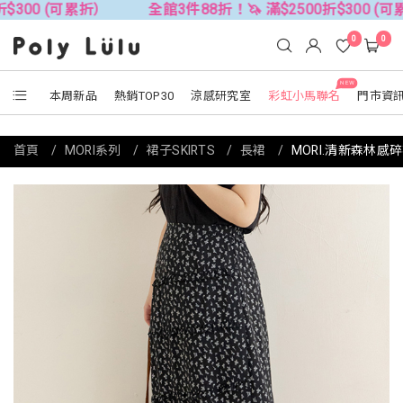
(可累折）
全館3件88折！🦄 滿$2500折$300 (可累折）
0
0
NEW
本周新品
熱銷TOP30
涼感研究室
彩虹小馬聯名
門市資
首頁
MORI系列
裙子SKIRTS
長裙
MORI.清新森林