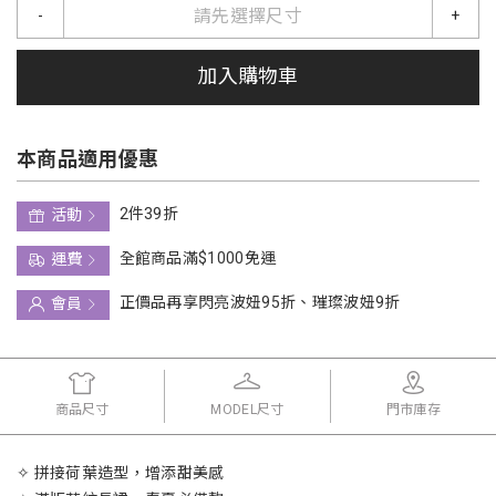
請先選擇尺寸
-
+
加入購物車
本商品適用優惠
2件39折
活動
全館商品滿$1000免運
運費
正價品再享閃亮波妞95折、璀璨波妞9折
會員
商品尺寸
MODEL尺寸
門市庫存
✧ 拼接荷葉造型，增添甜美感