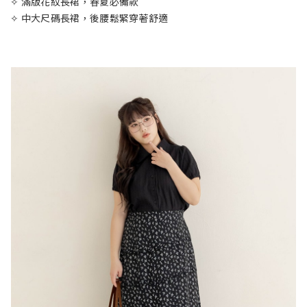
✧ 滿版花紋長裙，春夏必備款
✧ 中大尺碼長裙，後腰鬆緊穿著舒適